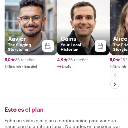
Xavier
Gains
Alice
The Singing
Your Local
The Fri
Storyteller
Historian
Storyte
5,0
33 reseñas
4,9
26 reseñas
5,0
282
English・Español
English
English
Esto es
el plan
Echa un vistazo al plan a continuación para ver qué
harás con tu anfitrión local. No dudes en personalizar