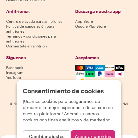
Anfitriones
Descarga nuestra app
Centro de ayuda para anfitriones
App Store
Política de cancelación para
Google Play Store
anfitriones
Términos y condiciones para
anfitriones
Conviértete en anfitrión
Síguenos
Aceptamos
Mastercard, Visa, Amex, Di
Facebook
Instagram
YouTube
La disponibilidad varía según el destino
Consentimiento de cookies
¡Usamos cookies para asegurarnos de
©
2026
Withlocals.com
|
Política de privacidad
|
Cookies
|
Mapa del
ofrecerte la mejor experiencia de usuario en
sitio
nuestra plataforma! Además, usamos
cookies con fines analíticos y de marketing.
Cambiar ajustes
Aceptar cookies