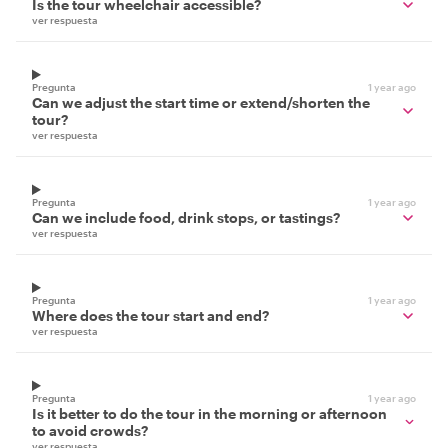
Is the tour wheelchair accessible?
ver respuesta
Pregunta
1 year ago
Can we adjust the start time or extend/shorten the
tour?
ver respuesta
Pregunta
1 year ago
Can we include food, drink stops, or tastings?
ver respuesta
Pregunta
1 year ago
Where does the tour start and end?
ver respuesta
Pregunta
1 year ago
Is it better to do the tour in the morning or afternoon
to avoid crowds?
ver respuesta