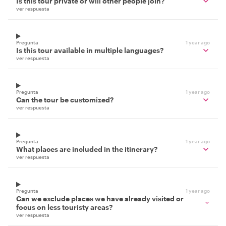
Is this tour private or will other people join?
ver respuesta
Pregunta
1 year ago
Is this tour available in multiple languages?
ver respuesta
Pregunta
1 year ago
Can the tour be customized?
ver respuesta
Pregunta
1 year ago
What places are included in the itinerary?
ver respuesta
Pregunta
1 year ago
Can we exclude places we have already visited or
focus on less touristy areas?
ver respuesta