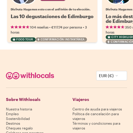
Disfruta Hagamos esto con el anfitrión de tu elección.
Disfruta Hagamos e
Las 10 degustaciones de Edimburgo
Lo más dest
de Edimbur
•
•
104 reseñas
€117.74
por persona
3
350 
horas
horas
CITY HIGHLIG
FOOD TOUR
CONFIRMACIÓN INSTANTÁNEA
CONFIRMACIÓN
EUR (€)
Sobre Withlocals
Viajeros
Nuestra historia
Centro de ayuda para viajeros
Empleo
Política de cancelación para
Sostenibilidad
viajeros
Destinos
Términos y condiciones para
Cheques regalo
viajeros
Colabora con nosotros