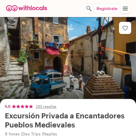
Regístrate
5,0
263 reseñas
Excursión Privada a Encantadores
Pueblos Medievales
8 horas
Day Trips
Naples