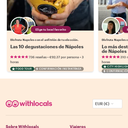
Elige tu local favorito
Disfruta Napoles con el anfitrión de tu elección.
Disfruta Napoles c
Las 10 degustaciones de Nápoles
Lo más dest
de Nápoles
•
•
736 reseñas
€92.37
por persona
3
310 
horas
horas
CITY HIGHLIG
FOOD TOUR
CONFIRMACIÓN INSTANTÁNEA
CONFIRMACIÓN
EUR (€)
Sobre Withlocals
Viajeros