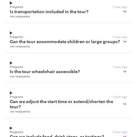
Pregunta
1 year ago
Is transportation included in the tour?
ver respuesta
Pregunta
1 year ago
Can the tour accommodate children or large groups?
ver respuesta
Pregunta
1 year ago
Is the tour wheelchair accessible?
ver respuesta
Pregunta
1 year ago
Can we adjust the start time or extend/shorten the
tour?
ver respuesta
Pregunta
1 year ago
Can we include food, drink stops, or tastings?