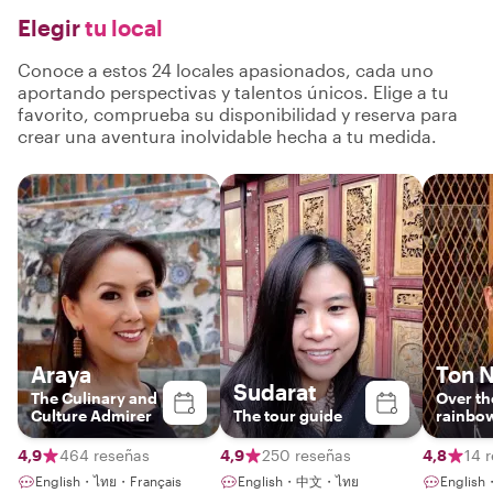
Elegir
tu local
Conoce a estos 24 locales apasionados, cada uno
aportando perspectivas y talentos únicos. Elige a tu
favorito, comprueba su disponibilidad y reserva para
crear una aventura inolvidable hecha a tu medida.
Araya
Ton N
Sudarat
The Culinary and
Over t
Culture Admirer
The tour guide
rainbow
BANGKO
you the
4,9
464 reseñas
4,9
250 reseñas
4,8
14 
English・ไทย・Français
English・中文・ไทย
English