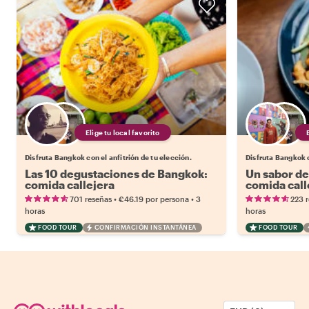
Elige tu local favorito
Disfruta Bangkok con el anfitrión de tu elección.
Disfruta Bangkok c
Las 10 degustaciones de Bangkok:
Un sabor de
comida callejera
comida call
•
•
701 reseñas
€46.19
por persona
3
223 
horas
horas
FOOD TOUR
CONFIRMACIÓN INSTANTÁNEA
FOOD TOUR