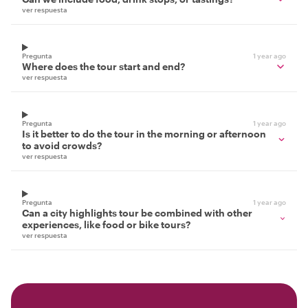
ver respuesta
Pregunta
1 year ago
Where does the tour start and end?
ver respuesta
Pregunta
1 year ago
Is it better to do the tour in the morning or afternoon
to avoid crowds?
ver respuesta
Pregunta
1 year ago
Can a city highlights tour be combined with other
experiences, like food or bike tours?
ver respuesta