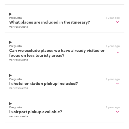
Pregunta
1 year ago
What places are included in the itinerary?
ver respuesta
Pregunta
1 year ago
Can we exclude places we have already visited or
focus on less touristy areas?
ver respuesta
Pregunta
1 year ago
Is hotel or station pickup included?
ver respuesta
Pregunta
1 year ago
Is airport pickup available?
ver respuesta