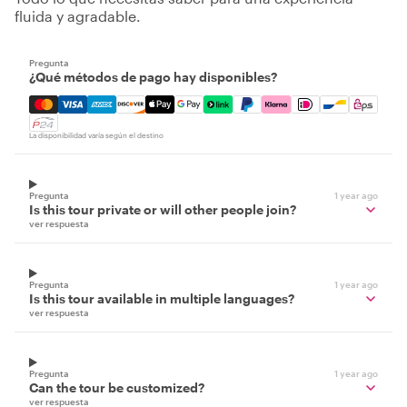
fluida y agradable.
Pregunta
¿Qué métodos de pago hay disponibles?
Mastercard, Visa, Amex, Discover, Apple Pay, Google Pay
La disponibilidad varía según el destino
Pregunta
1 year ago
Is this tour private or will other people join?
ver respuesta
Pregunta
1 year ago
Is this tour available in multiple languages?
ver respuesta
Pregunta
1 year ago
Can the tour be customized?
ver respuesta