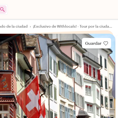
ado de la ciudad
›
¡Exclusivo de Withlocals! - Tour por la ciudad de Zúrich a tu manera
Guardar