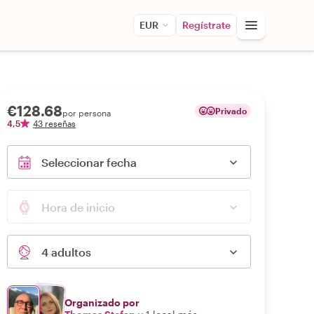
EUR
Regístrate
€128.68
Privado
por persona
4,5
43 reseñas
Seleccionar fecha
Hora de inicio
4 adultos
Organizado por