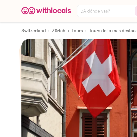
¿A dónde vas?
Switzerland
›
Zürich
›
Tours
›
Tours de lo mas destac