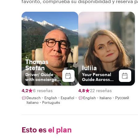
favorito, comprueba su disponibilidad y reserva p
Thomas
Stefan
Iuliia
Driver/ Guide
Your Personal
with concierge
Guide Across
skills
Zurich, Bern, and
Lucerne - Julia S.
4,2
6 reseñas
4,8
22 reseñas
Deutsch・English・Español・
English・Italiano・Русский
Italiano・Português
Esto es
el plan