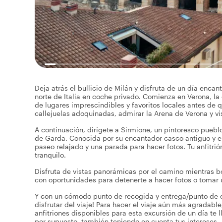
Deja atrás el bullicio de Milán y disfruta de un día enc
norte de Italia en coche privado. Comienza en Verona, la
de lugares imprescindibles y favoritos locales antes de 
callejuelas adoquinadas, admirar la Arena de Verona y vis
A continuación, dirígete a Sirmione, un pintoresco puebl
de Garda. Conocida por su encantador casco antiguo y el
paseo relajado y una parada para hacer fotos. Tu anfitri
tranquilo.
Disfruta de vistas panorámicas por el camino mientras bor
con oportunidades para detenerte a hacer fotos o tomar 
Y con un cómodo punto de recogida y entrega/punto de enc
disfrutar del viaje! Para hacer el viaje aún más agradable
anfitriones disponibles para esta excursión de un día te 
por supuesto, también teniendo en cuenta tus intereses.