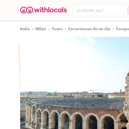
¿A dónde vas?
Italia
›
Milán
›
Tours
›
Excursiones de un día
›