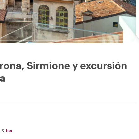
erona, Sirmione y excursión
da
a
&
Isa