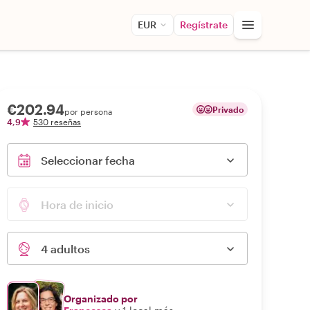
EUR
Regístrate
€202.94
Privado
por persona
4,9
530 reseñas
Seleccionar fecha
Hora de inicio
4 adultos
Organizado por