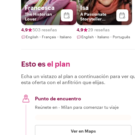
Francesca
Isa
The Historian
A Passionate
Lover
Storyteller
Blending Art,
History, and
4,9
503 reseñas
4,9
29 reseñas
Meaningful
English・Français・Italiano
English・Italiano・Português
Connection
Esto es
el plan
Echa un vistazo al plan a continuación para ver qu
esta oferta con el anfitrión que elijas.
Punto de encuentro
Reúnete en - Milan para comenzar tu viaje
Ver en Maps