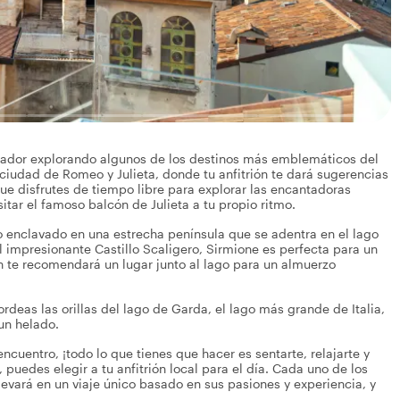
antador explorando algunos de los destinos más emblemáticos del
 ciudad de Romeo y Julieta, donde tu anfitrión te dará sugerencias
que disfrutes de tiempo libre para explorar las encantadoras
itar el famoso balcón de Julieta a tu propio ritmo.
o enclavado en una estrecha península que se adentra en el lago
 impresionante Castillo Scaligero, Sirmione es perfecta para un
ón te recomendará un lugar junto al lago para un almuerzo
deas las orillas del lago de Garda, el lago más grande de Italia,
un helado.
uentro, ¡todo lo que tienes que hacer es sentarte, relajarte y
, puedes elegir a tu anfitrión local para el día. Cada uno de los
llevará en un viaje único basado en sus pasiones y experiencia, y