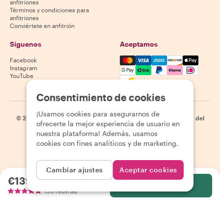
anfitriones
Términos y condiciones para
anfitriones
Conviértete en anfitrión
Síguenos
Aceptamos
Mastercard, Visa, Amex, Di
Facebook
Instagram
YouTube
La disponibilidad varía según el destino
Consentimiento de cookies
¡Usamos cookies para asegurarnos de
©
2026
Withlocals.com
|
Política de privacidad
|
Cookies
|
Mapa del
ofrecerte la mejor experiencia de usuario en
sitio
nuestra plataforma! Además, usamos
cookies con fines analíticos y de marketing.
Cambiar ajustes
Aceptar cookies
€139.00
por persona
Selecciona
150 reseñas