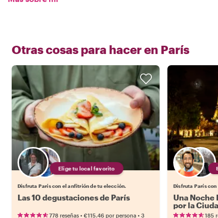
Otras cosas para hacer en
París
Elige tu local favorito
Disfruta París con el anfitrión de tu elección.
Disfruta París con 
Las 10 degustaciones de París
Una Noche M
por la Ciud
•
•
778 reseñas
€115.46
por persona
3
185 