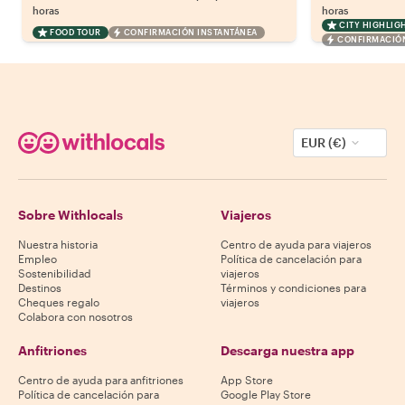
horas
horas
CITY HIGHLIG
FOOD TOUR
CONFIRMACIÓN INSTANTÁNEA
CONFIRMACIÓN
EUR (€)
Sobre Withlocals
Viajeros
Nuestra historia
Centro de ayuda para viajeros
Empleo
Política de cancelación para
Sostenibilidad
viajeros
Destinos
Términos y condiciones para
Cheques regalo
viajeros
Colabora con nosotros
Anfitriones
Descarga nuestra app
Centro de ayuda para anfitriones
App Store
Política de cancelación para
Google Play Store