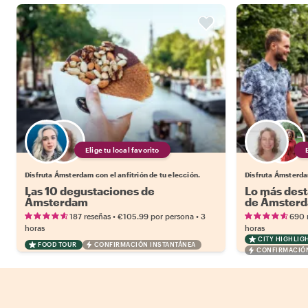
Elige tu local favorito
Disfruta Ámsterdam con el anfitrión de tu elección.
Disfruta Ámsterdam
Las 10 degustaciones de
Lo más dest
Ámsterdam
de Ámster
•
•
187 reseñas
€105.99
por persona
3
690 
horas
horas
CITY HIGHLIG
FOOD TOUR
CONFIRMACIÓN INSTANTÁNEA
CONFIRMACIÓN