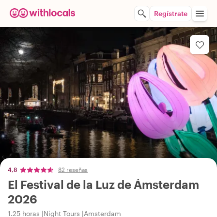
Regístrate
4,8
82 reseñas
El Festival de la Luz de Ámsterdam
2026
1.25 horas
Night Tours
Amsterdam