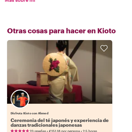
Otras cosas para hacer en
Kioto
Disfruta Kioto con Ahmed
Ceremonia del té japonés y experiencia de
danzas tradicionales japonesas
•
•
23 reseñas
€151.18
por persona
2.5 horas