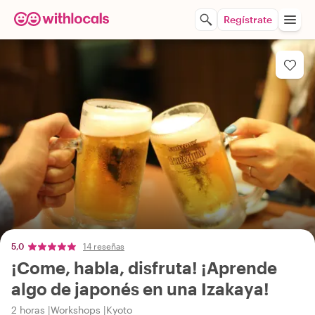
Regístrate
5,0
14 reseñas
¡Come, habla, disfruta! ¡Aprende
algo de japonés en una Izakaya!
2 horas
Workshops
Kyoto