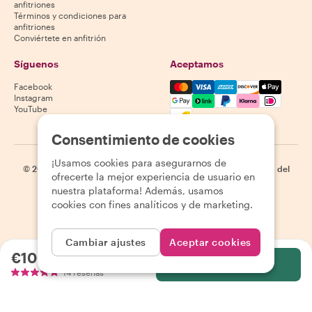
anfitriones
Términos y condiciones para
anfitriones
Conviértete en anfitrión
Síguenos
Aceptamos
Mastercard, Visa, Amex, Di
Facebook
Instagram
YouTube
La disponibilidad varía según el destino
Consentimiento de cookies
¡Usamos cookies para asegurarnos de
©
2026
Withlocals.com
|
Política de privacidad
|
Cookies
|
Mapa del
ofrecerte la mejor experiencia de usuario en
sitio
nuestra plataforma! Además, usamos
cookies con fines analíticos y de marketing.
Cambiar ajustes
Aceptar cookies
€100.00
por persona
Selecciona
14 reseñas