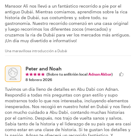
Mansoor Ali nos llevó a un fantástico recorrido a pie por el
antiguo Dubái. Mientras comíamos, aprendimos sobre la rica
historia de Dubái, sus costumbres y, sobre todo, su
gastronomía. Nuestro recorrido comenzó en una casa original
y luego recorrimos los diferentes zocos (mercados) y
cruzamos la ría de Dubái para ver los mercados más antiguos.
¡Un día muy divertido e informativo!
Una maravillosa introducción a Dubái
Peter and Noah
(Sobre tu anfitrión local
Adnan Akbar
)
8 febrero 2026
Tuvimos un día lleno de detalles en Abu Dabi con Adnan.
Respondió a todas mis preguntas con gran estilo y supo
mostrarnos todo lo que nos interesaba, incluyendo elementos
inesperados. Nos recogió en nuestro hotel en Dubái y nos llevó
con mucho cuidado a Abu Dabi, contando muchas historias
por el camino. Después, nos trajo de vuelta sanos y salvos.
Sabía tanto de la historia y el liderazgo de su país que era casi
como estar en una clase de historia. Si te gustan los detalles y
la pasión, Adnan te ofrecerá un recorrido fantástico. Y