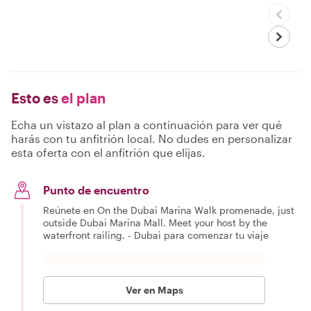
born and grew
up in the United
Arab Emirates. I
started tour
guiding driven by
the passion to
have my guests
experience and
Esto es
el plan
understand the
unique Emirati
heritage, life, and
Echa un vistazo al plan a continuación para ver qué
local culture.
harás con tu anfitrión local. No dudes en personalizar
However, I
esta oferta con el anfitrión que elijas.
always like to
share special
details about the
local lifestyle,
Punto de encuentro
culture, and
specific
Reúnete en On the Dubai Marina Walk promenade, just
traditions that
outside Dubai Marina Mall. Meet your host by the
make your visit
waterfront railing. - Dubai para comenzar tu viaje
feel unique. It
gives me great
pleasure to share
stories with
people and see
Ver en Maps
their smiling
faces. I am