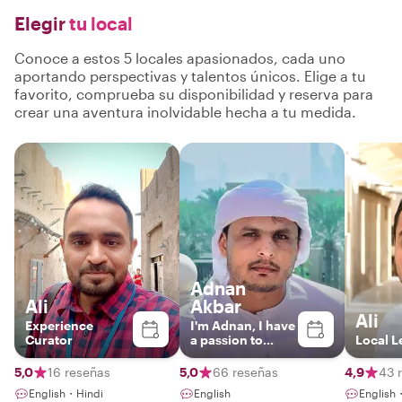
Elegir
tu local
Conoce a estos 5 locales apasionados, cada uno
aportando perspectivas y talentos únicos. Elige a tu
favorito, comprueba su disponibilidad y reserva para
crear una aventura inolvidable hecha a tu medida.
Adnan
Ali
Akbar
Ali
Experience
I'm Adnan, I have
Curator
a passion to
Local L
present my
unique
5,0
16 reseñas
5,0
66 reseñas
4,9
43 
experience in my
English・Hindi
English
English
country. I was