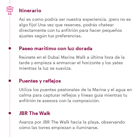
guiding as a
passion and
Itinerario
happy to show
you the flavor of
Así es como podría ser nuestra experiencia, ¡pero no es
my country.
algo fijo! Una vez que reserves, podrás chatear
directamente con tu anfitrión para hacer pequeños
ajustes según tus preferencias.
Paseo marítimo con luz dorada
Reúnete en el Dubai Marina Walk a última hora de la
tarde y empieza a enmarcar el horizonte y los yates
mientras la luz se suaviza.
Puentes y reflejos
Utiliza los puentes peatonales de la Marina y el agua en
calma para capturar reflejos y líneas guía mientras tu
anfitrión te asesora con la composición.
JBR The Walk
Avanza por JBR The Walk hacia la playa, observando
cómo las torres empiezan a iluminarse.