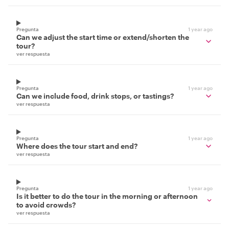
Pregunta
1 year ago
Can we adjust the start time or extend/shorten the
tour?
ver respuesta
Pregunta
1 year ago
Can we include food, drink stops, or tastings?
ver respuesta
Pregunta
1 year ago
Where does the tour start and end?
ver respuesta
Pregunta
1 year ago
Is it better to do the tour in the morning or afternoon
to avoid crowds?
ver respuesta