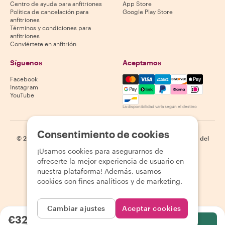
Centro de ayuda para anfitriones
App Store
Política de cancelación para
Google Play Store
anfitriones
Términos y condiciones para
anfitriones
Conviértete en anfitrión
Síguenos
Aceptamos
Mastercard, Visa, Amex, Di
Facebook
Instagram
YouTube
La disponibilidad varía según el destino
Consentimiento de cookies
©
2026
Withlocals.com
|
Política de privacidad
|
Cookies
|
Mapa del
sitio
¡Usamos cookies para asegurarnos de
ofrecerte la mejor experiencia de usuario en
nuestra plataforma! Además, usamos
cookies con fines analíticos y de marketing.
Cambiar ajustes
Aceptar cookies
€32.91
por persona
Selecciona