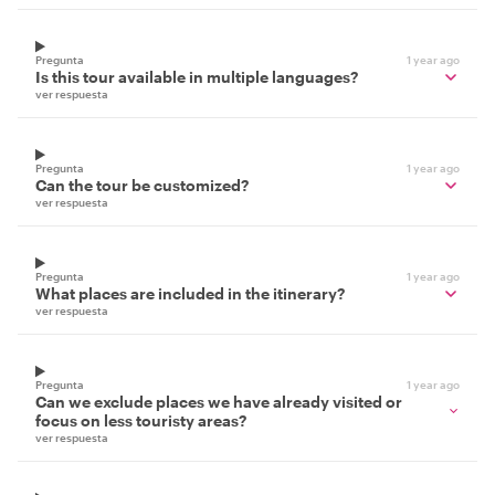
Pregunta
1 year ago
Is this tour available in multiple languages?
ver respuesta
Pregunta
1 year ago
Can the tour be customized?
ver respuesta
Pregunta
1 year ago
What places are included in the itinerary?
ver respuesta
Pregunta
1 year ago
Can we exclude places we have already visited or
focus on less touristy areas?
ver respuesta