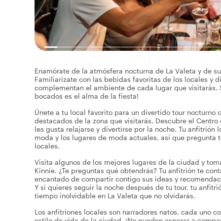
Enamórate de la atmósfera nocturna de La Valeta y de su
Familiarízate con las bebidas favoritas de los locales y
complementan el ambiente de cada lugar que visitarás. S
bocados es el alma de la fiesta!
Únete a tu local favorito para un divertido tour nocturn
destacados de la zona que visitarás. Descubre el Centro 
les gusta relajarse y divertirse por la noche. Tu anfitrión
moda y los lugares de moda actuales, así que pregunta t
locales.
Visita algunos de los mejores lugares de la ciudad y tom
Kinnie. ¿Te preguntas qué obtendrás? Tu anfitrión te cont
encantado de compartir contigo sus ideas y recomendacio
Y si quieres seguir la noche después de tu tour, tu anfitri
tiempo inolvidable en La Valeta que no olvidarás.
Los anfitriones locales son narradores natos, cada uno co
estilo de vida de la ciudad. ¡No pueden esperar a compar