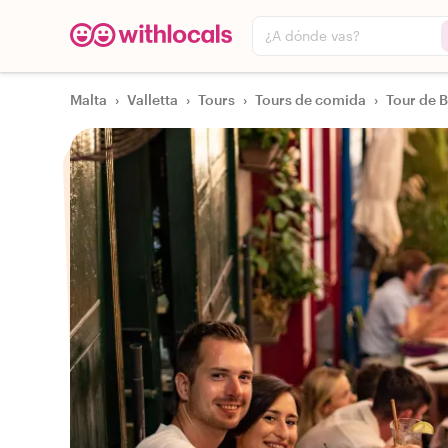
¿A dónde vas?
Malta
›
Valletta
›
Tours
›
Tours de comida
›
Tour de 