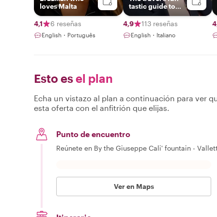
loves Malta
tastic guide to
exploring Malta!
4,1
6 reseñas
4,9
113 reseñas
4
English・Português
English・Italiano
Esto es
el plan
Echa un vistazo al plan a continuación para ver qu
esta oferta con el anfitrión que elijas.
Punto de encuentro
Reúnete en By the Giuseppe Cali' fountain - Vallet
Ver en Maps