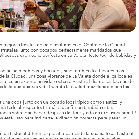
s mejores locales de ocio nocturno en el Centro de la Ciudad.
 disfrútalas junto con bocados perfectamente maridados que
i buscas una noche perfecta en La Valeta, ¡este tour de bebidas y
o con no solo bebidas y bocados, sino también los lugares más
de la Ciudad, una zona vibrante de La Valeta donde a los locales
 local es un experto en vida nocturna y está al día de los locales de
odo lo que quieras y disfruta de la ciudad mezclándote con los
a una copa junto con un bocado local típico como Pastizzi y
ará todo al respecto. Es más, tu anfitrión también estará
nes sobre qué hacer después del tour, ¡todo en exclusiva para ti!
ón está listo para indicarte la dirección correcta para pasar un
n un historial diferente que abarca desde la cocina local hasta el
tir algunas de sus historias únicas y anécdotas personales