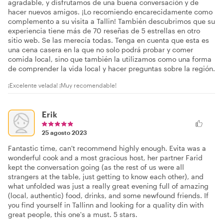
agradable, y disfrutamos de una buena conversación y de
hacer nuevos amigos. ¡Lo recomiendo encarecidamente como
complemento a su visita a Tallin! También descubrimos que su
experiencia tiene más de 70 reseñas de 5 estrellas en otro
sitio web. Se las merecía todas. Tenga en cuenta que esta es
una cena casera en la que no solo podrá probar y comer
comida local, sino que también la utilizamos como una forma
de comprender la vida local y hacer preguntas sobre la región.
¡Excelente velada! ¡Muy recomendable!
Erik
25 agosto 2023
Fantastic time, can't recommend highly enough. Evita was a
wonderful cook and a most gracious host, her partner Farid
kept the conversation going (as the rest of us were all
strangers at the table, just getting to know each other), and
what unfolded was just a really great evening full of amazing
(local, authentic) food, drinks, and some newfound friends. If
you find yourself in Tallinn and looking for a quality din with
great people, this one's a must. 5 stars.