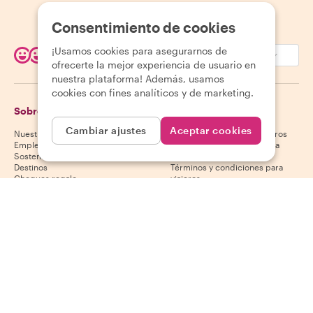
Consentimiento de cookies
¡Usamos cookies para asegurarnos de
EUR (€)
ofrecerte la mejor experiencia de usuario en
nuestra plataforma! Además, usamos
cookies con fines analíticos y de marketing.
Sobre Withlocals
Viajeros
Cambiar ajustes
Aceptar cookies
Nuestra historia
Centro de ayuda para viajeros
Empleo
Política de cancelación para
Sostenibilidad
viajeros
Destinos
Términos y condiciones para
Cheques regalo
viajeros
Colabora con nosotros
Anfitriones
Descarga nuestra app
Centro de ayuda para anfitriones
App Store
Política de cancelación para
Google Play Store
anfitriones
Términos y condiciones para
anfitriones
Conviértete en anfitrión