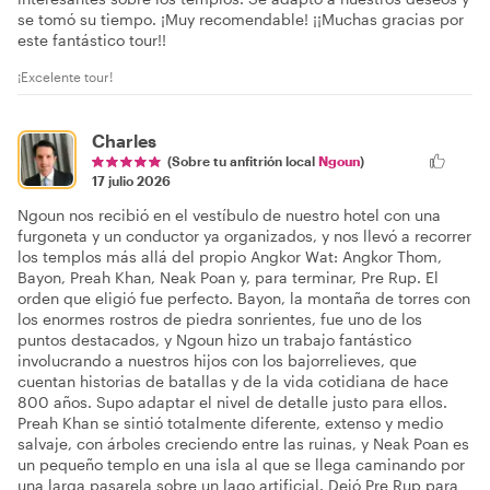
se tomó su tiempo. ¡Muy recomendable! ¡¡Muchas gracias por
este fantástico tour!!
¡Excelente tour!
Charles
(Sobre tu anfitrión local
Ngoun
)
17 julio 2026
Ngoun nos recibió en el vestíbulo de nuestro hotel con una
furgoneta y un conductor ya organizados, y nos llevó a recorrer
los templos más allá del propio Angkor Wat: Angkor Thom,
Bayon, Preah Khan, Neak Poan y, para terminar, Pre Rup. El
orden que eligió fue perfecto. Bayon, la montaña de torres con
los enormes rostros de piedra sonrientes, fue uno de los
puntos destacados, y Ngoun hizo un trabajo fantástico
involucrando a nuestros hijos con los bajorrelieves, que
cuentan historias de batallas y de la vida cotidiana de hace
800 años. Supo adaptar el nivel de detalle justo para ellos.
Preah Khan se sintió totalmente diferente, extenso y medio
salvaje, con árboles creciendo entre las ruinas, y Neak Poan es
un pequeño templo en una isla al que se llega caminando por
una larga pasarela sobre un lago artificial. Dejó Pre Rup para