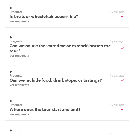
Pregunta
1 year ago
Is the tour wheelchair accessible?
ver respuesta
Pregunta
1 year ago
Can we adjust the start time or extend/shorten the
tour?
ver respuesta
Pregunta
1 year ago
Can we include food, drink stops, or tastings?
ver respuesta
Pregunta
1 year ago
Where does the tour start and end?
ver respuesta