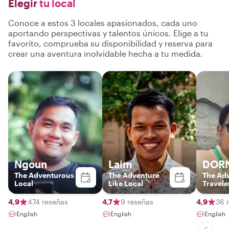
Elegir
tu local
Conoce a estos 3 locales apasionados, cada uno
aportando perspectivas y talentos únicos. Elige a tu
favorito, comprueba su disponibilidad y reserva para
crear una aventura inolvidable hecha a tu medida.
Ngoun
Laim
DOR
The Adventurous
The Adventure
The Ad
Local
Like Local
Travele
4,9
474 reseñas
4,7
9 reseñas
4,9
36 
English
English
English