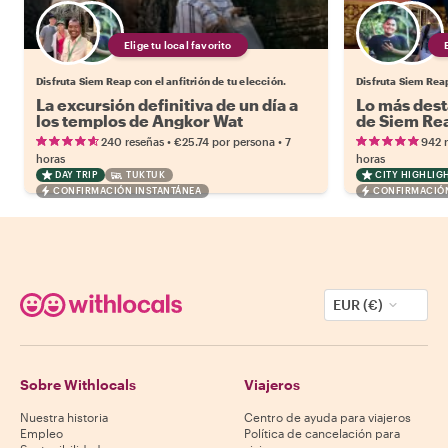
Elige tu local favorito
Disfruta Siem Reap con el anfitrión de tu elección.
Disfruta Siem Reap
La excursión definitiva de un día a
Lo más dest
los templos de Angkor Wat
de Siem Re
•
•
240 reseñas
€25.74
por persona
7
942 
horas
horas
DAY TRIP
TUKTUK
CITY HIGHLIG
CONFIRMACIÓN INSTANTÁNEA
CONFIRMACIÓN
EUR (€)
Sobre Withlocals
Viajeros
Nuestra historia
Centro de ayuda para viajeros
Empleo
Política de cancelación para