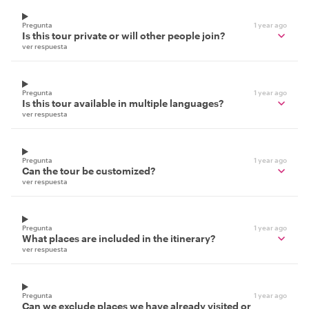
Pregunta
1 year ago
Is this tour private or will other people join?
ver respuesta
Pregunta
1 year ago
Is this tour available in multiple languages?
ver respuesta
Pregunta
1 year ago
Can the tour be customized?
ver respuesta
Pregunta
1 year ago
What places are included in the itinerary?
ver respuesta
Pregunta
1 year ago
Can we exclude places we have already visited or