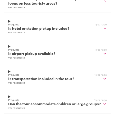
focus on less touristy areas?
ver respuesta
Pregunta
1 year ago
Is hotel or station pickup included?
ver respuesta
Pregunta
1 year ago
Is airport pickup available?
ver respuesta
Pregunta
1 year ago
Is transportation included in the tour?
ver respuesta
Pregunta
1 year ago
Can the tour accommodate children or large groups?
ver respuesta