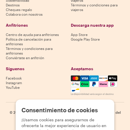
Sostenibilidad
viajeros
Destinos
Términos y condiciones para
Cheques regalo
viajeros
Colabora con nosotros
Anfitriones
Descarga nuestra app
Centro de ayuda para anfitriones
App Store
Política de cancelación para
Google Play Store
anfitriones
Términos y condiciones para
anfitriones
Conviértete en anfitrión
Síguenos
Aceptamos
Mastercard, Visa, Amex, Di
Facebook
Instagram
YouTube
La disponibilidad varía según el destino
Consentimiento de cookies
©
2026
Withlocals.com
|
Política de privacidad
|
Cookies
|
Mapa del
sitio
¡Usamos cookies para asegurarnos de
ofrecerte la mejor experiencia de usuario en