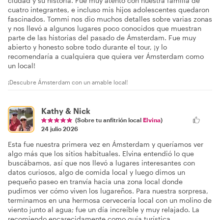
ciudad y su historia. Fue muy atento con nuestra familia de
cuatro integrantes, e incluso mis hijos adolescentes quedaron
fascinados. Tommi nos dio muchos detalles sobre varias zonas
y nos llevó a algunos lugares poco conocidos que muestran
parte de las historias del pasado de Ámsterdam. Fue muy
abierto y honesto sobre todo durante el tour, ¡y lo
recomendaría a cualquiera que quiera ver Ámsterdam como
un local!
¡Descubre Ámsterdam con un amable local!
Kathy & Nick
(Sobre tu anfitrión local
Elvina
)
24 julio 2026
Esta fue nuestra primera vez en Ámsterdam y queríamos ver
algo más que los sitios habituales. Elvina entendió lo que
buscábamos, así que nos llevó a lugares interesantes con
datos curiosos, algo de comida local y luego dimos un
pequeño paseo en tranvía hacia una zona local donde
pudimos ver cómo viven los lugareños. Para nuestra sorpresa,
terminamos en una hermosa cervecería local con un molino de
viento junto al agua; fue un día increíble y muy relajado. La
recomiendo encarecidamente como guía turística.