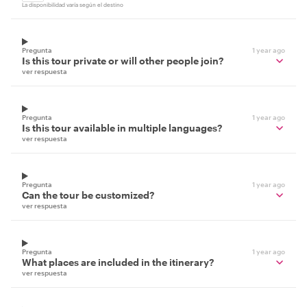
La disponibilidad varía según el destino
Pregunta
1 year ago
Is this tour private or will other people join?
ver respuesta
Pregunta
1 year ago
Is this tour available in multiple languages?
ver respuesta
Pregunta
1 year ago
Can the tour be customized?
ver respuesta
Pregunta
1 year ago
What places are included in the itinerary?
ver respuesta