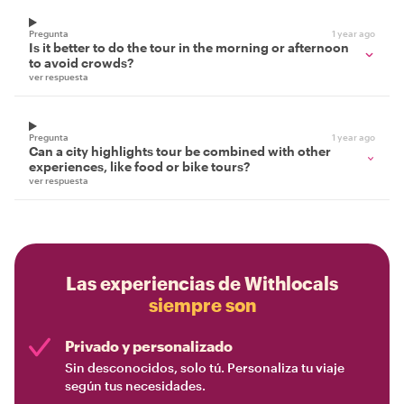
Pregunta
1 year ago
Is it better to do the tour in the morning or afternoon
to avoid crowds?
ver respuesta
Pregunta
1 year ago
Can a city highlights tour be combined with other
experiences, like food or bike tours?
ver respuesta
Las experiencias de Withlocals
siempre son
Privado y personalizado
Sin desconocidos, solo tú. Personaliza tu viaje
según tus necesidades.