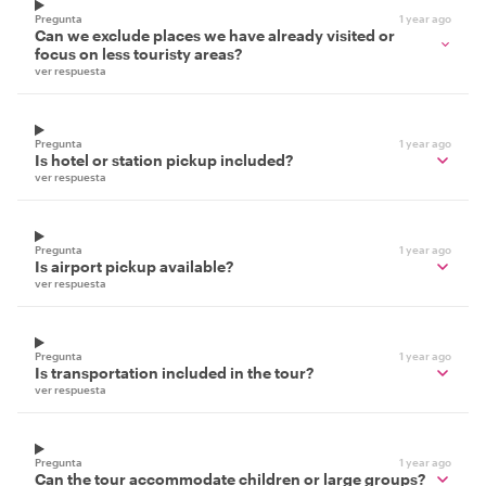
Pregunta
1 year ago
Can we exclude places we have already visited or
focus on less touristy areas?
ver respuesta
Pregunta
1 year ago
Is hotel or station pickup included?
ver respuesta
Pregunta
1 year ago
Is airport pickup available?
ver respuesta
Pregunta
1 year ago
Is transportation included in the tour?
ver respuesta
Pregunta
1 year ago
Can the tour accommodate children or large groups?