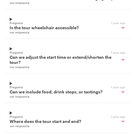
ver respuesta
Pregunta
1 year ago
Is the tour wheelchair accessible?
ver respuesta
Pregunta
1 year ago
Can we adjust the start time or extend/shorten the
tour?
ver respuesta
Pregunta
1 year ago
Can we include food, drink stops, or tastings?
ver respuesta
Pregunta
1 year ago
Where does the tour start and end?
ver respuesta