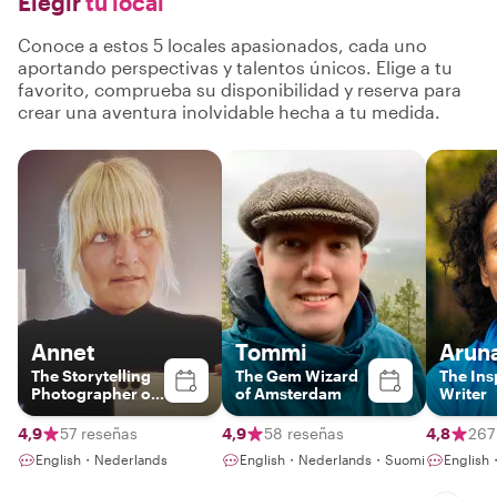
Elegir
tu local
Conoce a estos 5 locales apasionados, cada uno
aportando perspectivas y talentos únicos. Elige a tu
favorito, comprueba su disponibilidad y reserva para
crear una aventura inolvidable hecha a tu medida.
Annet
Tommi
Arun
The Storytelling
The Gem Wizard
The Ins
Photographer of
of Amsterdam
Writer
Amsterdam
4,9
57 reseñas
4,9
58 reseñas
4,8
267
English・Nederlands
English・Nederlands・Suomi
English・