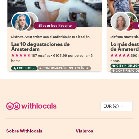
Elige tu local favorito
Disfruta Ámsterdam con el anfitrión de tu elección.
Disfruta Ámsterdam
Las 10 degustaciones de
Lo más dest
Ámsterdam
de Ámster
•
•
187 reseñas
€105.99
por persona
3
690 
horas
horas
CITY HIGHLIG
FOOD TOUR
CONFIRMACIÓN INSTANTÁNEA
CONFIRMACIÓN
EUR (€)
Sobre Withlocals
Viajeros