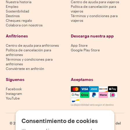
Nuestra historia
Centro de ayuda para viajeros
Empleo
Política de cancelación para
Sostenibilidad
viajeros
Destinos
Términos y condiciones para
Cheques regalo
viajeros
Colabora con nosotros
Anfitriones
Descarga nuestra app
Centro de ayuda para anfitriones
App Store
Política de cancelación para
Google Play Store
anfitriones
Términos y condiciones para
anfitriones
Conviértete en anfitrión
Síguenos
Aceptamos
Mastercard, Visa, Amex, Di
Facebook
Instagram
YouTube
La disponibilidad varía según el destino
Consentimiento de cookies
©
2026
Withlocals.com
|
Política de privacidad
|
Cookies
|
Mapa del
sitio