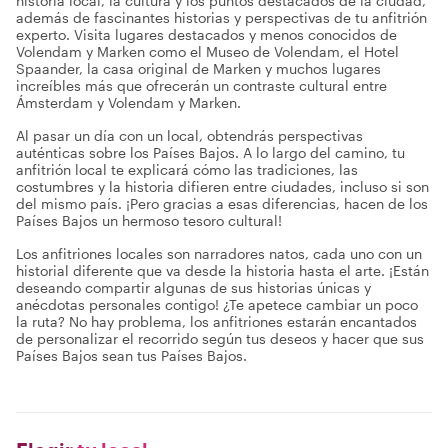
historia local, la cultura y los puntos destacados de la ciudad,
además de fascinantes historias y perspectivas de tu anfitrión
experto. Visita lugares destacados y menos conocidos de
Volendam y Marken como el Museo de Volendam, el Hotel
Spaander, la casa original de Marken y muchos lugares
increíbles más que ofrecerán un contraste cultural entre
Ámsterdam y Volendam y Marken.
Al pasar un día con un local, obtendrás perspectivas
auténticas sobre los Países Bajos. A lo largo del camino, tu
anfitrión local te explicará cómo las tradiciones, las
costumbres y la historia difieren entre ciudades, incluso si son
del mismo país. ¡Pero gracias a esas diferencias, hacen de los
Países Bajos un hermoso tesoro cultural!
Los anfitriones locales son narradores natos, cada uno con un
historial diferente que va desde la historia hasta el arte. ¡Están
deseando compartir algunas de sus historias únicas y
anécdotas personales contigo! ¿Te apetece cambiar un poco
la ruta? No hay problema, los anfitriones estarán encantados
de personalizar el recorrido según tus deseos y hacer que sus
Países Bajos sean tus Países Bajos.