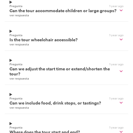
Pregunta
1 year ago
Can the tour accommodate children or large groups?
ver respuesta
Pregunta
1 year ago
Is the tour wheelchair accessible?
ver respuesta
Pregunta
1 year ago
Can we adjust the start time or extend/shorten the
tour?
ver respuesta
Pregunta
1 year ago
Can we include food, drink stops, or tastings?
ver respuesta
Pregunta
1 year ago
Where does the tour start and end?