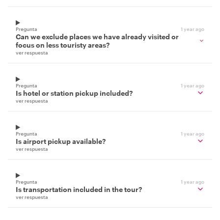
Pregunta
1 year ago
Can we exclude places we have already visited or
focus on less touristy areas?
ver respuesta
Pregunta
1 year ago
Is hotel or station pickup included?
ver respuesta
Pregunta
1 year ago
Is airport pickup available?
ver respuesta
Pregunta
1 year ago
Is transportation included in the tour?
ver respuesta