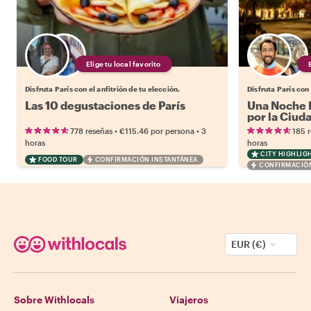
Elige tu local favorito
Disfruta París con el anfitrión de tu elección.
Disfruta París con 
Las 10 degustaciones de París
Una Noche M
por la Ciud
•
•
778 reseñas
€115.46
por persona
3
185 
horas
horas
CITY HIGHLIG
FOOD TOUR
CONFIRMACIÓN INSTANTÁNEA
CONFIRMACIÓN
EUR (€)
Sobre Withlocals
Viajeros