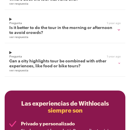
ver respuesta
Pregunta
1 year ago
Is it better to do the tour in the morning or afternoon
to avoid crowds?
ver respuesta
Pregunta
1 year ago
Can a city highlights tour be combined with other
experiences, like food or bike tours?
ver respuesta
Las experiencias de Withlocals
siempre son
Privado y personalizado