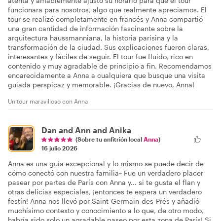
atenta y amablemente ajustó su horario para que el tour
funcionara para nosotros, algo que realmente apreciamos. El
tour se realizó completamente en francés y Anna compartió
una gran cantidad de información fascinante sobre la
arquitectura haussmanniana, la historia parisina y la
transformación de la ciudad. Sus explicaciones fueron claras,
interesantes y fáciles de seguir. El tour fue fluido, rico en
contenido y muy agradable de principio a fin. Recomendamos
encarecidamente a Anna a cualquiera que busque una visita
guiada perspicaz y memorable. ¡Gracias de nuevo, Anna!
Un tour maravilloso con Anna
Dan and Ann and Anika
(Sobre tu anfitrión local
Anna
)
16 julio 2026
Anna es una guía excepcional y lo mismo se puede decir de
cómo conectó con nuestra familia~ Fue un verdadero placer
pasear por partes de París con Anna y... si te gusta el flan y
otras delicias especiales, ¡entonces te espera un verdadero
festín! Anna nos llevó por Saint-Germain-des-Prés y añadió
muchísimo contexto y conocimiento a lo que, de otro modo,
habría sido solo un agradable paseo por esta zona de París! Si