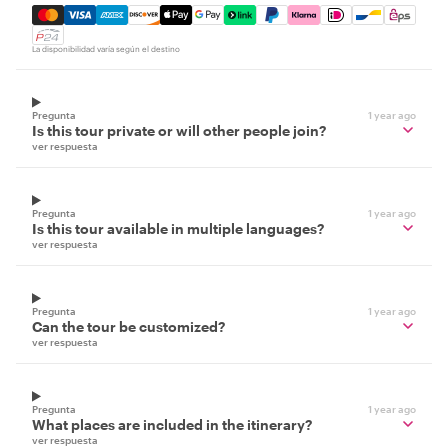
Mastercard, Visa, Amex, Discover, Apple Pay, Google Pay
La disponibilidad varía según el destino
Pregunta
1 year ago
Is this tour private or will other people join?
ver respuesta
Pregunta
1 year ago
Is this tour available in multiple languages?
ver respuesta
Pregunta
1 year ago
Can the tour be customized?
ver respuesta
Pregunta
1 year ago
What places are included in the itinerary?
ver respuesta