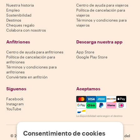
Nuestra historia
Centro de ayuda para viajeros
Empleo
Política de cancelación para
Sostenibilidad
viajeros
Destinos
Términos y condiciones para
Cheques regalo
viajeros
Colabora con nosotros
Anfitriones
Descarga nuestra app
Centro de ayuda para anfitriones
App Store
Política de cancelación para
Google Play Store
anfitriones
Términos y condiciones para
anfitriones
Conviértete en anfitrión
Síguenos
Aceptamos
Mastercard, Visa, Amex, Di
Facebook
Instagram
YouTube
La disponibilidad varía según el destino
Consentimiento de cookies
©
2026
Withlocals.com
|
Política de privacidad
|
Cookies
|
Mapa del