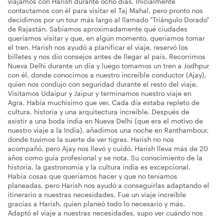
viajamos con Harish durante ocho días. Inicialmente
contactamos con él para visitar el Taj Mahal, pero pronto nos
decidimos por un tour más largo al llamado "Triángulo Dorado"
de Rajastán. Sabíamos aproximadamente qué ciudades
queríamos visitar y que, en algún momento, queríamos tomar
el tren. Harish nos ayudó a planificar el viaje, reservó los
billetes y nos dio consejos antes de llegar al país. Recorrimos
Nueva Delhi durante un día y luego tomamos un tren a Jodhpur
con él, donde conocimos a nuestro increíble conductor (Ajay),
quien nos condujo con seguridad durante el resto del viaje.
Visitamos Udaipur y Jaipur y terminamos nuestro viaje en
Agra. Había muchísimo que ver. Cada día estaba repleto de
cultura, historia y una arquitectura increíble. Después de
asistir a una boda india en Nueva Delhi (que era el motivo de
nuestro viaje a la India), añadimos una noche en Ranthambour,
donde tuvimos la suerte de ver tigres. Harish no nos
acompañó, pero Ajay nos llevó y cuidó. Harish lleva más de 20
años como guía profesional y se nota. Su conocimiento de la
historia, la gastronomía y la cultura india es excepcional.
Había cosas que queríamos hacer y que no teníamos
planeadas, pero Harish nos ayudó a conseguirlas adaptando el
itinerario a nuestras necesidades. Fue un viaje increíble
gracias a Harish, quien planeó todo lo necesario y más.
Adaptó el viaje a nuestras necesidades, supo ver cuándo nos