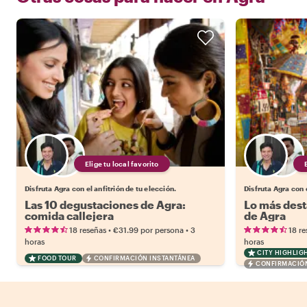
Elige tu local favorito
Disfruta Agra con el anfitrión de tu elección.
Disfruta Agra con e
Las 10 degustaciones de Agra:
Lo más dest
comida callejera
de Agra
•
•
18 reseñas
€31.99
por persona
3
18 re
horas
horas
CITY HIGHLIG
FOOD TOUR
CONFIRMACIÓN INSTANTÁNEA
CONFIRMACIÓN