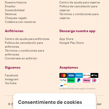
Nuestra historia
Centro de ayuda para viajeros
Empleo
Política de cancelación para
Sostenibilidad
viajeros
Destinos
Términos y condiciones para
Cheques regalo
viajeros
Colabora con nosotros
Anfitriones
Descarga nuestra app
Centro de ayuda para anfitriones
App Store
Política de cancelación para
Google Play Store
anfitriones
Términos y condiciones para
anfitriones
Conviértete en anfitrión
Síguenos
Aceptamos
Mastercard, Visa, Amex, Di
Facebook
Instagram
YouTube
La disponibilidad varía según el destino
Consentimiento de cookies
©
2026
Withlocals.com
|
Política de privacidad
|
Cookies
|
Mapa del
sitio