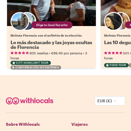
Elige tu local favorito
Disfruta Florencia con el anfitrión de tu elección.
Disfruta Florencia 
Lo más destacado y las joyas ocultas
Las 10 degu
de Florencia
•
•
605 reseñas
€86.40
por persona
3
501 
horas
horas
CITY HIGHLIGHT TOUR
FOOD TOUR
CONFIRMACIÓN INSTANTÁNEA
EUR (€)
Sobre Withlocals
Viajeros