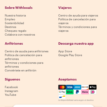
Sobre Withlocals
Viajeros
Nuestra historia
Centro de ayuda para viajeros
Empleo
Política de cancelación para
Sostenibilidad
viajeros
Destinos
Términos y condiciones para
Cheques regalo
viajeros
Colabora con nosotros
Anfitriones
Descarga nuestra app
Centro de ayuda para anfitriones
App Store
Política de cancelación para
Google Play Store
anfitriones
Términos y condiciones para
anfitriones
Conviértete en anfitrión
Síguenos
Aceptamos
Mastercard, Visa, Amex, Di
Facebook
Instagram
YouTube
La disponibilidad varía según el destino