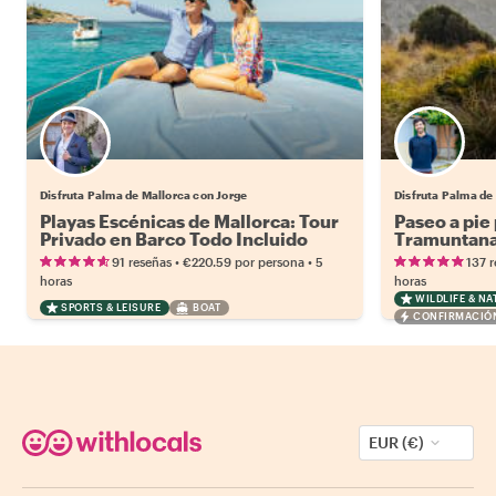
Disfruta Palma de Mallorca con Jorge
Disfruta Palma de
Playas Escénicas de Mallorca: Tour
Paseo a pie
Privado en Barco Todo Incluido
Tramuntan
•
•
91 reseñas
€220.59
por persona
5
137 
horas
horas
WILDLIFE & NA
SPORTS & LEISURE
BOAT
CONFIRMACIÓN
EUR (€)