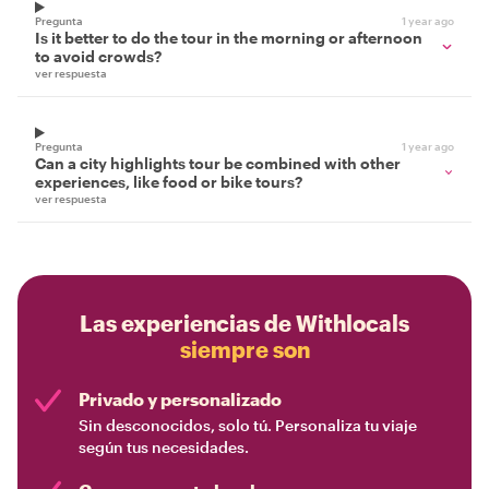
Pregunta
1 year ago
Is it better to do the tour in the morning or afternoon
to avoid crowds?
ver respuesta
Pregunta
1 year ago
Can a city highlights tour be combined with other
experiences, like food or bike tours?
ver respuesta
Las experiencias de Withlocals
siempre son
Privado y personalizado
Sin desconocidos, solo tú. Personaliza tu viaje
según tus necesidades.