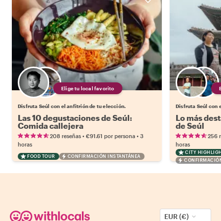
Elige tu local favorito
Disfruta Seúl con el anfitrión de tu elección.
Disfruta Seúl con e
Las 10 degustaciones de Seúl:
Lo más dest
Comida callejera
de Seúl
•
•
208 reseñas
€91.61
por persona
3
256 
horas
horas
CITY HIGHLIG
FOOD TOUR
CONFIRMACIÓN INSTANTÁNEA
CONFIRMACIÓN
EUR (€)