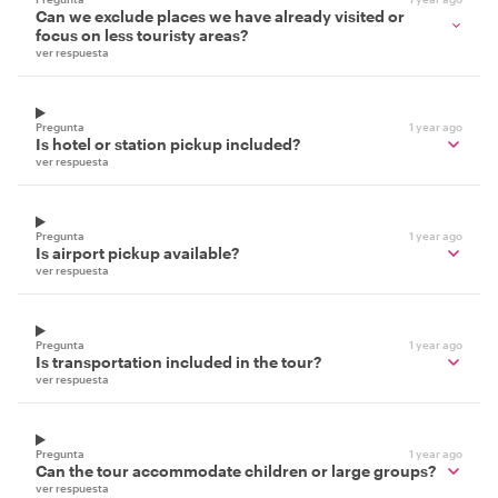
Can we exclude places we have already visited or
focus on less touristy areas?
ver respuesta
Pregunta
1 year ago
Is hotel or station pickup included?
ver respuesta
Pregunta
1 year ago
Is airport pickup available?
ver respuesta
Pregunta
1 year ago
Is transportation included in the tour?
ver respuesta
Pregunta
1 year ago
Can the tour accommodate children or large groups?
ver respuesta