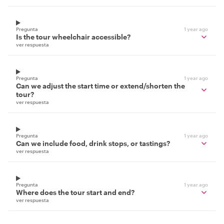
Pregunta
1 year ago
Is the tour wheelchair accessible?
ver respuesta
Pregunta
1 year ago
Can we adjust the start time or extend/shorten the
tour?
ver respuesta
Pregunta
1 year ago
Can we include food, drink stops, or tastings?
ver respuesta
Pregunta
1 year ago
Where does the tour start and end?
ver respuesta