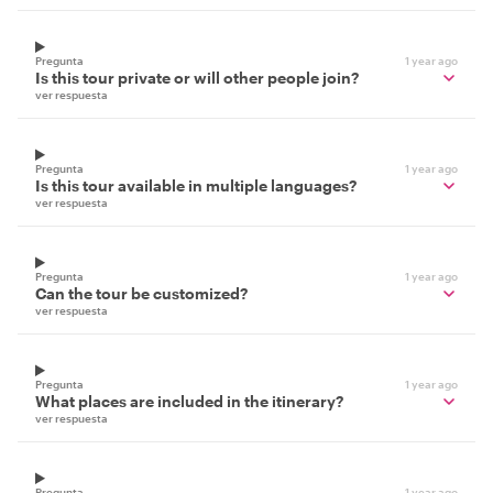
Pregunta
1 year ago
Is this tour private or will other people join?
ver respuesta
Pregunta
1 year ago
Is this tour available in multiple languages?
ver respuesta
Pregunta
1 year ago
Can the tour be customized?
ver respuesta
Pregunta
1 year ago
What places are included in the itinerary?
ver respuesta
Pregunta
1 year ago