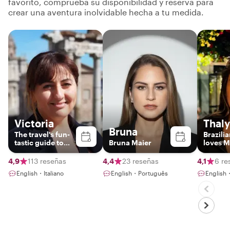
favorito, comprueba su disponibilidad y reserva para
crear una aventura inolvidable hecha a tu medida.
Victoria
Thaly
Bruna
The travel's fun-
Brazili
tastic guide to
Bruna Maier
loves M
exploring Malta!
4,9
113 reseñas
4,4
23 reseñas
4,1
6 re
English・Italiano
English・Português
English