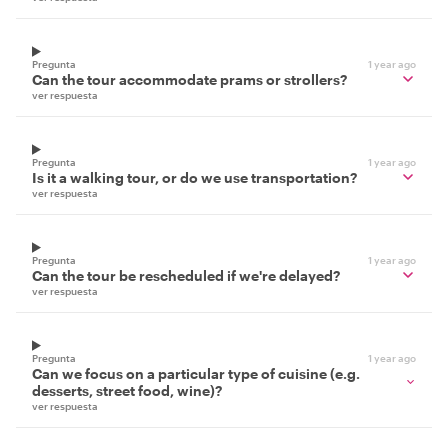
Pregunta
1 year ago
Can the tour accommodate prams or strollers?
ver respuesta
Pregunta
1 year ago
Is it a walking tour, or do we use transportation?
ver respuesta
Pregunta
1 year ago
Can the tour be rescheduled if we're delayed?
ver respuesta
Pregunta
1 year ago
Can we focus on a particular type of cuisine (e.g.
desserts, street food, wine)?
ver respuesta