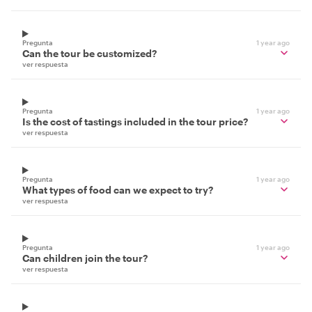
Pregunta
1 year ago
Can the tour be customized?
ver respuesta
Pregunta
1 year ago
Is the cost of tastings included in the tour price?
ver respuesta
Pregunta
1 year ago
What types of food can we expect to try?
ver respuesta
Pregunta
1 year ago
Can children join the tour?
ver respuesta