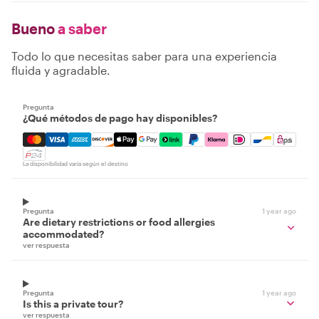
Bueno
a saber
Todo lo que necesitas saber para una experiencia
fluida y agradable.
Pregunta
¿Qué métodos de pago hay disponibles?
Mastercard, Visa, Amex, Discover, Apple Pay, Google Pay
La disponibilidad varía según el destino
Pregunta
1 year ago
Are dietary restrictions or food allergies
accommodated?
ver respuesta
Pregunta
1 year ago
Is this a private tour?
ver respuesta