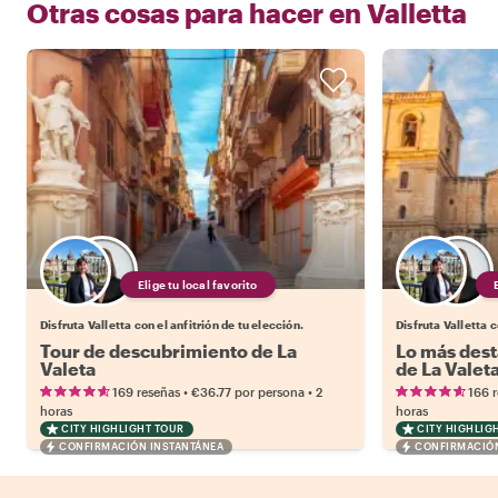
Otras cosas para hacer en
Valletta
Elige tu local favorito
Disfruta Valletta con el anfitrión de tu elección.
Disfruta Valletta c
Tour de descubrimiento de La
Lo más dest
Valeta
de La Valet
•
•
169 reseñas
€36.77
por persona
2
166 
horas
horas
CITY HIGHLIGHT TOUR
CITY HIGHLIG
CONFIRMACIÓN INSTANTÁNEA
CONFIRMACIÓN