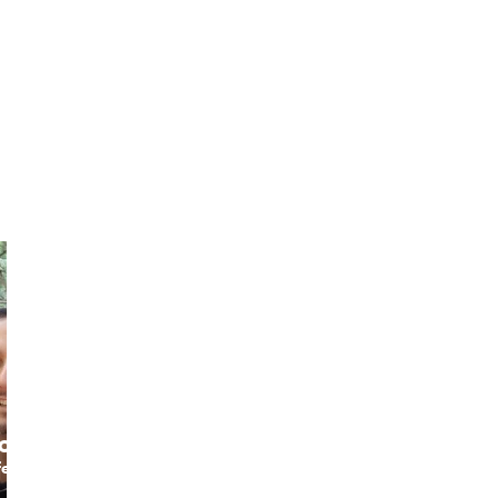
o
Salvatore
Serena
fe
The
The Spiritual
Wine&Cheese
Local