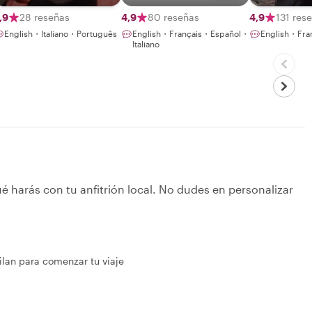
Blending Art,
History, and
,9
28 reseñas
4,9
80 reseñas
4,9
131 res
Meaningful
English・Italiano・Português
English・Français・Español・
English・Fran
Connection
Italiano
é harás con tu anfitrión local. No dudes en personalizar
ilan para comenzar tu viaje