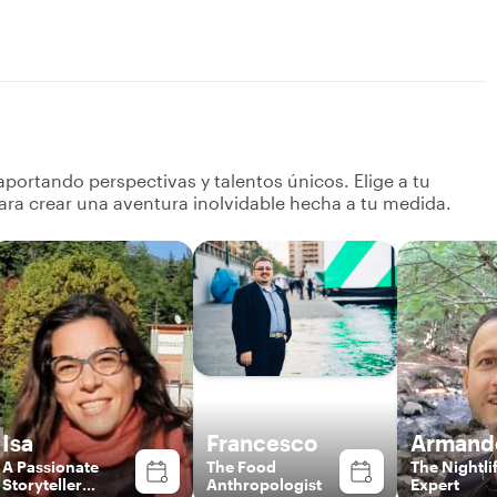
portando perspectivas y talentos únicos. Elige a tu
ara crear una aventura inolvidable hecha a tu medida.
Isa
Francesco
Armand
A Passionate
The Food
The Nightli
Storyteller
Anthropologist
Expert