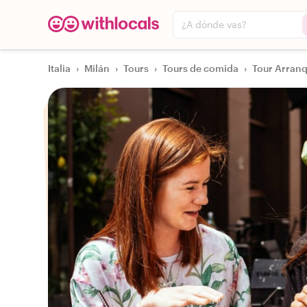
¿A dónde vas?
Italia
›
Milán
›
Tours
›
Tours de comida
›
Tour Arranq