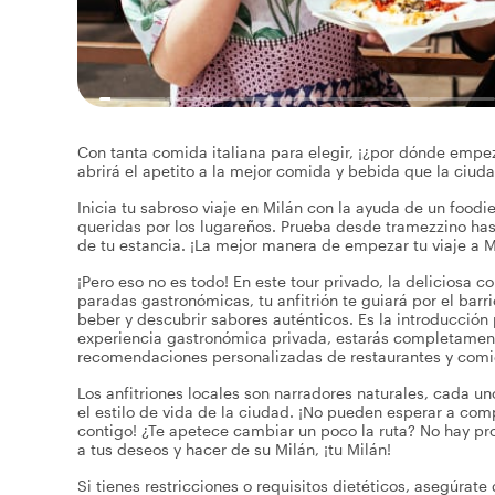
Con tanta comida italiana para elegir, ¡¿por dónde empez
abrirá el apetito a la mejor comida y bebida que la ciuda
Inicia tu sabroso viaje en Milán con la ayuda de un foodi
queridas por los lugareños. Prueba desde tramezzino has
de tu estancia. ¡La mejor manera de empezar tu viaje a M
¡Pero eso no es todo! En este tour privado, la deliciosa 
paradas gastronómicas, tu anfitrión te guiará por el bar
beber y descubrir sabores auténticos. Es la introducció
experiencia gastronómica privada, estarás completament
recomendaciones personalizadas de restaurantes y comid
Los anfitriones locales son narradores naturales, cada un
el estilo de vida de la ciudad. ¡No pueden esperar a com
contigo! ¿Te apetece cambiar un poco la ruta? No hay pro
a tus deseos y hacer de su Milán, ¡tu Milán!
Si tienes restricciones o requisitos dietéticos, asegúrate 