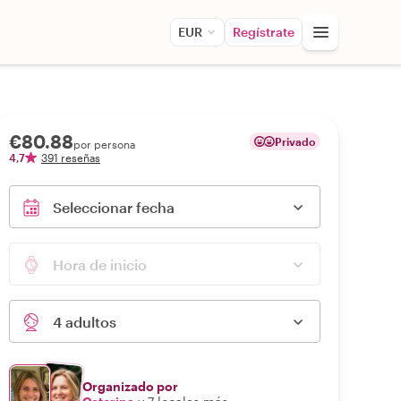
EUR
Regístrate
€80.88
Privado
por persona
4,7
391 reseñas
Seleccionar fecha
Hora de inicio
4 adultos
Organizado por