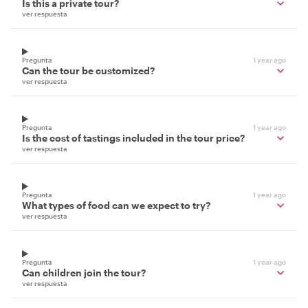
Is this a private tour?
ver respuesta
Pregunta
1 year ago
Can the tour be customized?
ver respuesta
Pregunta
1 year ago
Is the cost of tastings included in the tour price?
ver respuesta
Pregunta
1 year ago
What types of food can we expect to try?
ver respuesta
Pregunta
1 year ago
Can children join the tour?
ver respuesta