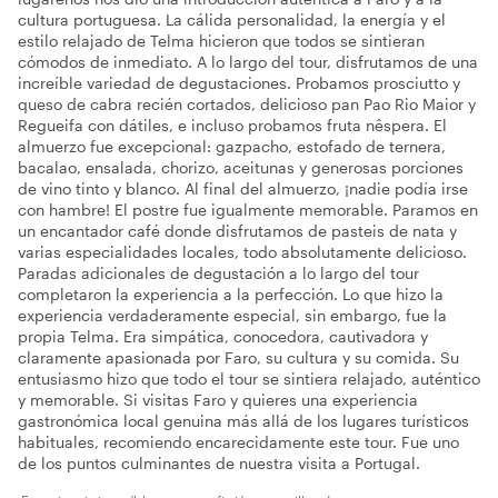
cultura portuguesa. La cálida personalidad, la energía y el
estilo relajado de Telma hicieron que todos se sintieran
cómodos de inmediato. A lo largo del tour, disfrutamos de una
increíble variedad de degustaciones. Probamos prosciutto y
queso de cabra recién cortados, delicioso pan Pao Rio Maior y
Regueifa con dátiles, e incluso probamos fruta nêspera. El
almuerzo fue excepcional: gazpacho, estofado de ternera,
bacalao, ensalada, chorizo, aceitunas y generosas porciones
de vino tinto y blanco. Al final del almuerzo, ¡nadie podía irse
con hambre! El postre fue igualmente memorable. Paramos en
un encantador café donde disfrutamos de pasteis de nata y
varias especialidades locales, todo absolutamente delicioso.
Paradas adicionales de degustación a lo largo del tour
completaron la experiencia a la perfección. Lo que hizo la
experiencia verdaderamente especial, sin embargo, fue la
propia Telma. Era simpática, conocedora, cautivadora y
claramente apasionada por Faro, su cultura y su comida. Su
entusiasmo hizo que todo el tour se sintiera relajado, auténtico
y memorable. Si visitas Faro y quieres una experiencia
gastronómica local genuina más allá de los lugares turísticos
habituales, recomiendo encarecidamente este tour. Fue uno
de los puntos culminantes de nuestra visita a Portugal.