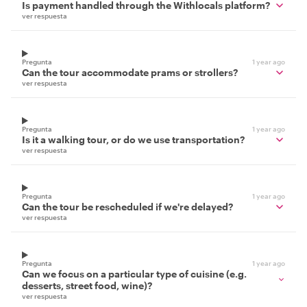
Is payment handled through the Withlocals platform?
ver respuesta
Pregunta
1 year ago
Can the tour accommodate prams or strollers?
ver respuesta
Pregunta
1 year ago
Is it a walking tour, or do we use transportation?
ver respuesta
Pregunta
1 year ago
Can the tour be rescheduled if we're delayed?
ver respuesta
Pregunta
1 year ago
Can we focus on a particular type of cuisine (e.g.
desserts, street food, wine)?
ver respuesta