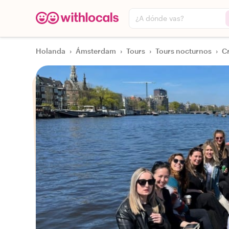
¿A dónde vas?
Holanda
›
Ámsterdam
›
Tours
›
Tours nocturnos
›
C