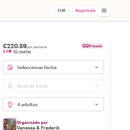
EUR
Regístrate
€220.59
Privado
por persona
5,0
82 reseñas
Seleccionar fecha
Hora de inicio
4 adultos
Organizado por
Vanessa & Frederik