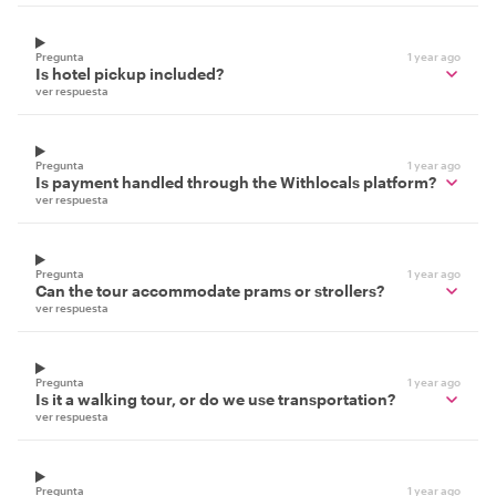
Pregunta
1 year ago
Is hotel pickup included?
ver respuesta
Pregunta
1 year ago
Is payment handled through the Withlocals platform?
ver respuesta
Pregunta
1 year ago
Can the tour accommodate prams or strollers?
ver respuesta
Pregunta
1 year ago
Is it a walking tour, or do we use transportation?
ver respuesta
Pregunta
1 year ago