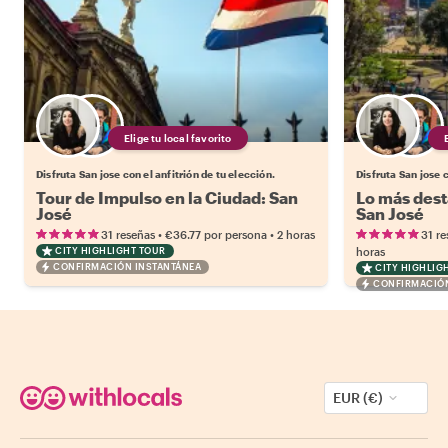
Elige tu local favorito
Disfruta San jose con el anfitrión de tu elección.
Disfruta San jose c
Tour de Impulso en la Ciudad: San
Lo más dest
José
San José
•
•
31 reseñas
€36.77
por persona
2 horas
31 re
CITY HIGHLIGHT TOUR
horas
CONFIRMACIÓN INSTANTÁNEA
CITY HIGHLIG
CONFIRMACIÓN
EUR (€)