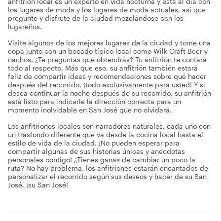
anfitrión local es un experto en vida nocturna y está al día con
los lugares de moda y los lugares de moda actuales, así que
pregunte y disfrute de la ciudad mezclándose con los
lugareños.
Visite algunos de los mejores lugares de la ciudad y tome una
copa junto con un bocado típico local como Wilk Craft Beer y
nachos. ¿Te preguntas qué obtendrás? Tu anfitrión te contará
todo al respecto. Más que eso, su anfitrión también estará
feliz de compartir ideas y recomendaciones sobre qué hacer
después del recorrido, ¡todo exclusivamente para usted! Y si
desea continuar la noche después de su recorrido, su anfitrión
está listo para indicarle la dirección correcta para un
momento inolvidable en San José que no olvidará.
Los anfitriones locales son narradores naturales, cada uno con
un trasfondo diferente que va desde la cocina local hasta el
estilo de vida de la ciudad. ¡No pueden esperar para
compartir algunas de sus historias únicas y anécdotas
personales contigo! ¿Tienes ganas de cambiar un poco la
ruta? No hay problema, los anfitriones estarán encantados de
personalizar el recorrido según sus deseos y hacer de su San
José, ¡su San José!