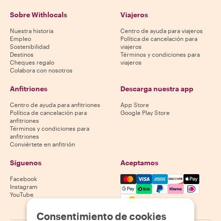
Sobre Withlocals
Viajeros
Nuestra historia
Centro de ayuda para viajeros
Empleo
Política de cancelación para
Sostenibilidad
viajeros
Destinos
Términos y condiciones para
Cheques regalo
viajeros
Colabora con nosotros
Anfitriones
Descarga nuestra app
Centro de ayuda para anfitriones
App Store
Política de cancelación para
Google Play Store
anfitriones
Términos y condiciones para
anfitriones
Conviértete en anfitrión
Síguenos
Aceptamos
Mastercard, Visa, Amex, Di
Facebook
Instagram
YouTube
La disponibilidad varía según el destino
Consentimiento de cookies