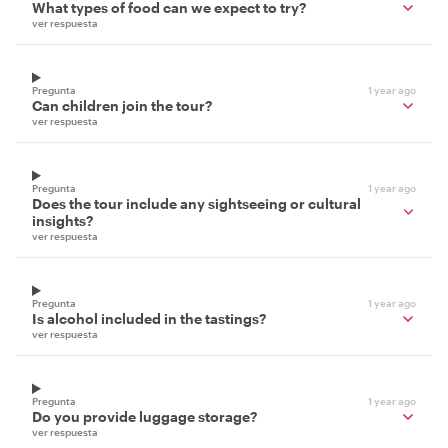
What types of food can we expect to try?
ver respuesta
Pregunta
1 year ago
Can children join the tour?
ver respuesta
Pregunta
1 year ago
Does the tour include any sightseeing or cultural
insights?
ver respuesta
Pregunta
1 year ago
Is alcohol included in the tastings?
ver respuesta
Pregunta
1 year ago
Do you provide luggage storage?
ver respuesta