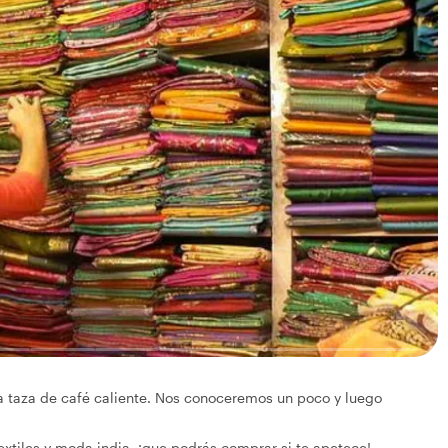
na taza de café caliente. Nos conoceremos un poco y luego
xtiles y moda india, ¡que podrás comprar si te apetece!