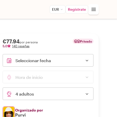
EUR
Regístrate
€77.94
Privado
por persona
5,0
140 reseñas
Seleccionar fecha
Hora de inicio
4 adultos
Organizado por
Purvi