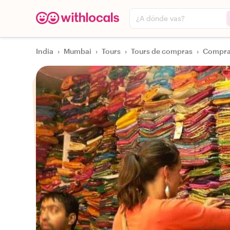
¿A dónde vas?
India
›
Mumbai
›
Tours
›
Tours de compras
›
Compras