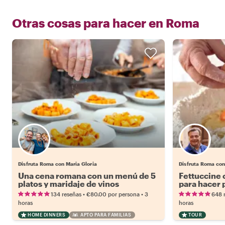
Otras cosas para hacer en
Roma
Disfruta Roma con Maria Gloria
Disfruta Roma co
Una cena romana con un menú de 5
Fettuccine 
platos y maridaje de vinos
para hacer 
•
•
134 reseñas
€80.00
por persona
3
648 
horas
horas
HOME DINNERS
APTO PARA FAMILIAS
TOUR