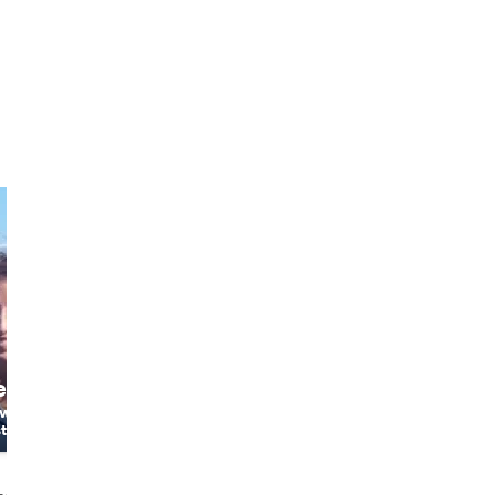
line
with a
t
a
nçais