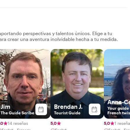
portando perspectivas y talentos únicos. Elige a tu
ara crear una aventura inolvidable hecha a tu medida.
Anne-Ce
Jim
Brendan J.
Your guide 
The Guide Scribe
Tourist Guide
French twis
,0
14 reseñas
5,0
5,0
1 reseñ
English・Français
English
English・Fra