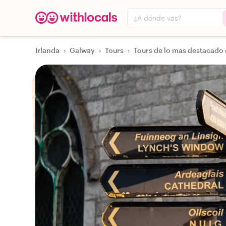
¿A dónde vas?
Irlanda
›
Galway
›
Tours
›
Tours de lo mas destacado 