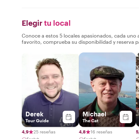
Elegir
tu local
Conoce a estos 5 locales apasionados, cada uno a
favorito, comprueba su disponibilidad y reserva p
Derek
Michael
Tour Guide
The Cat
4,9
25 reseñas
4,8
16 reseñas
5
English
English