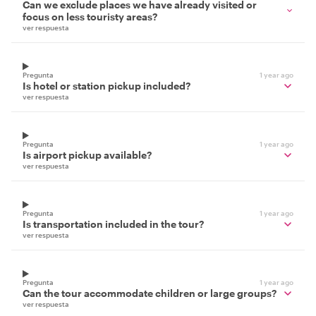
Can we exclude places we have already visited or
focus on less touristy areas?
ver respuesta
Pregunta
1 year ago
Is hotel or station pickup included?
ver respuesta
Pregunta
1 year ago
Is airport pickup available?
ver respuesta
Pregunta
1 year ago
Is transportation included in the tour?
ver respuesta
Pregunta
1 year ago
Can the tour accommodate children or large groups?
ver respuesta