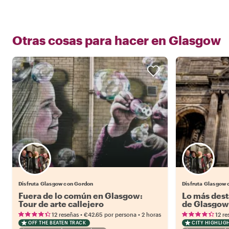
Otras cosas para hacer en
Glasgow
Disfruta Glasgow con Gordon
Disfruta Glasgow
Fuera de lo común en Glasgow:
Lo más dest
Tour de arte callejero
de Glasgow
•
•
12 reseñas
€42.65
por persona
2 horas
12 re
OFF THE BEATEN TRACK
CITY HIGHLIG