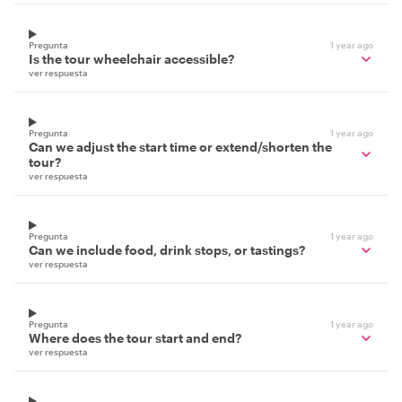
Pregunta
1 year ago
Is the tour wheelchair accessible?
ver respuesta
Pregunta
1 year ago
Can we adjust the start time or extend/shorten the
tour?
ver respuesta
Pregunta
1 year ago
Can we include food, drink stops, or tastings?
ver respuesta
Pregunta
1 year ago
Where does the tour start and end?
ver respuesta