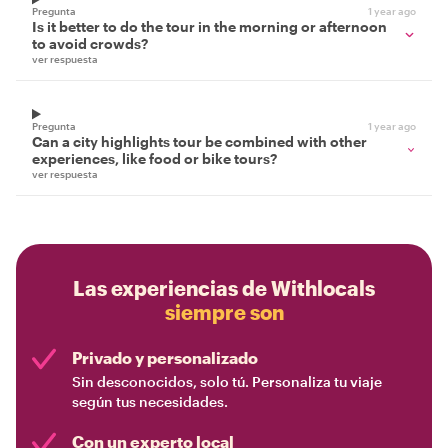
Pregunta
1 year ago
Is it better to do the tour in the morning or afternoon
to avoid crowds?
ver respuesta
Pregunta
1 year ago
Can a city highlights tour be combined with other
experiences, like food or bike tours?
ver respuesta
Las experiencias de Withlocals
siempre son
Privado y personalizado
Sin desconocidos, solo tú. Personaliza tu viaje
según tus necesidades.
Con un experto local