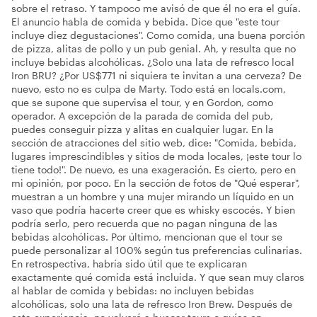
sobre el retraso. Y tampoco me avisó de que él no era el guía.
El anuncio habla de comida y bebida. Dice que "este tour
incluye diez degustaciones". Como comida, una buena porción
de pizza, alitas de pollo y un pub genial. Ah, y resulta que no
incluye bebidas alcohólicas. ¿Solo una lata de refresco local
Iron BRU? ¿Por US$771 ni siquiera te invitan a una cerveza? De
nuevo, esto no es culpa de Marty. Todo está en locals.com,
que se supone que supervisa el tour, y en Gordon, como
operador. A excepción de la parada de comida del pub,
puedes conseguir pizza y alitas en cualquier lugar. En la
sección de atracciones del sitio web, dice: "Comida, bebida,
lugares imprescindibles y sitios de moda locales, ¡este tour lo
tiene todo!". De nuevo, es una exageración. Es cierto, pero en
mi opinión, por poco. En la sección de fotos de "Qué esperar",
muestran a un hombre y una mujer mirando un líquido en un
vaso que podría hacerte creer que es whisky escocés. Y bien
podría serlo, pero recuerda que no pagan ninguna de las
bebidas alcohólicas. Por último, mencionan que el tour se
puede personalizar al 100% según tus preferencias culinarias.
En retrospectiva, habría sido útil que te explicaran
exactamente qué comida está incluida. Y que sean muy claros
al hablar de comida y bebidas: no incluyen bebidas
alcohólicas, solo una lata de refresco Iron Brew. Después de