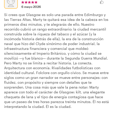
6 mayo 2026
Si crees que Glasgow es solo una parada entre Edimburgo y
las Tierras Altas, Marty te quitará esa idea de la cabeza en los
primeros diez minutos, y te alegrarás de ello. Nuestro
recorrido cubrió un rango extraordinario: la ciudad mercantil
construida sobre la riqueza del tabaco y el azúcar (y la
incómoda historia detrás de ella), la era de la construcción
naval que hizo del Clyde sinónimo de poder industrial, la
infraestructura financiera y comercial que moldeó
silenciosamente el Imperio Británico, y cómo la ciudad se
movilizó —y fue blanco— durante la Segunda Guerra Mundial.
Pero Marty no se limita a recitar historia. La conecta.
Arquitectura con economía. Rivalidades futbolísticas con
identidad cultural. Folclore con orgullo cívico. Se mueve entre
siglos como un gran narrador se mueve entre personajes: con
fluidez, con propósito y siempre con detalles que te
sorprenden. Una cosa más que vale la pena notar: Marty
aparece con todo el carácter de Glasgow: kilt, una elegante
chaqueta de lana y el tipo de energía contagiosa que hace
que un paseo de tres horas parezca treinta minutos. Él no está
interpretando la ciudad. Él es la ciudad.