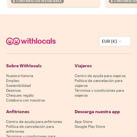
CONFIRMACIÓN INSTANTÁNEA
CONFIRMACIÓN
EUR (€)
Sobre Withlocals
Viajeros
Nuestra historia
Centro de ayuda para viajeros
Empleo
Política de cancelación para
Sostenibilidad
viajeros
Destinos
Términos y condiciones para
Cheques regalo
viajeros
Colabora con nosotros
Anfitriones
Descarga nuestra app
Centro de ayuda para anfitriones
App Store
Política de cancelación para
Google Play Store
anfitriones
Términos y condiciones para