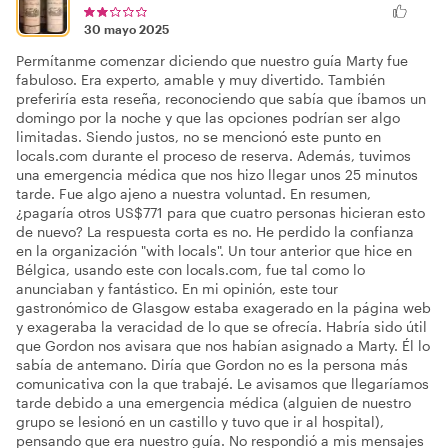
30 mayo 2025
Permítanme comenzar diciendo que nuestro guía Marty fue
fabuloso. Era experto, amable y muy divertido. También
preferiría esta reseña, reconociendo que sabía que íbamos un
domingo por la noche y que las opciones podrían ser algo
limitadas. Siendo justos, no se mencionó este punto en
locals.com durante el proceso de reserva. Además, tuvimos
una emergencia médica que nos hizo llegar unos 25 minutos
tarde. Fue algo ajeno a nuestra voluntad. En resumen,
¿pagaría otros US$771 para que cuatro personas hicieran esto
de nuevo? La respuesta corta es no. He perdido la confianza
en la organización "with locals". Un tour anterior que hice en
Bélgica, usando este con locals.com, fue tal como lo
anunciaban y fantástico. En mi opinión, este tour
gastronómico de Glasgow estaba exagerado en la página web
y exageraba la veracidad de lo que se ofrecía. Habría sido útil
que Gordon nos avisara que nos habían asignado a Marty. Él lo
sabía de antemano. Diría que Gordon no es la persona más
comunicativa con la que trabajé. Le avisamos que llegaríamos
tarde debido a una emergencia médica (alguien de nuestro
grupo se lesionó en un castillo y tuvo que ir al hospital),
pensando que era nuestro guía. No respondió a mis mensajes