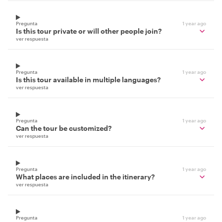
Pregunta
1 year ago
Is this tour private or will other people join?
ver respuesta
Pregunta
1 year ago
Is this tour available in multiple languages?
ver respuesta
Pregunta
1 year ago
Can the tour be customized?
ver respuesta
Pregunta
1 year ago
What places are included in the itinerary?
ver respuesta
Pregunta
1 year ago