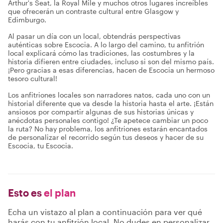
Arthur's Seat, la Royal Mile y muchos otros lugares increíbles
que ofrecerán un contraste cultural entre Glasgow y
Edimburgo.
Al pasar un día con un local, obtendrás perspectivas
auténticas sobre Escocia. A lo largo del camino, tu anfitrión
local explicará cómo las tradiciones, las costumbres y la
historia difieren entre ciudades, incluso si son del mismo país.
¡Pero gracias a esas diferencias, hacen de Escocia un hermoso
tesoro cultural!
Los anfitriones locales son narradores natos, cada uno con un
historial diferente que va desde la historia hasta el arte. ¡Están
ansiosos por compartir algunas de sus historias únicas y
anécdotas personales contigo! ¿Te apetece cambiar un poco
la ruta? No hay problema, los anfitriones estarán encantados
de personalizar el recorrido según tus deseos y hacer de su
Escocia, tu Escocia.
Esto es
el plan
Echa un vistazo al plan a continuación para ver qué
harás con tu anfitrión local. No dudes en personalizar