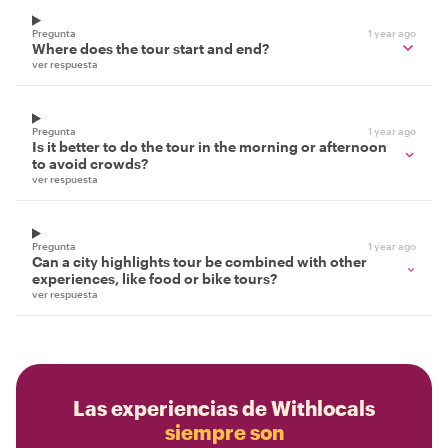
Pregunta
1 year ago
Where does the tour start and end?
ver respuesta
Pregunta
1 year ago
Is it better to do the tour in the morning or afternoon
to avoid crowds?
ver respuesta
Pregunta
1 year ago
Can a city highlights tour be combined with other
experiences, like food or bike tours?
ver respuesta
Las experiencias de Withlocals
siempre son