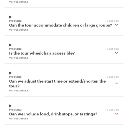
ver respuesta
Pregunta
1 year ago
Can the tour accommodate children or large groups?
ver respuesta
Pregunta
1 year ago
Is the tour wheelchair accessible?
ver respuesta
Pregunta
1 year ago
Can we adjust the start time or extend/shorten the
tour?
ver respuesta
Pregunta
1 year ago
Can we include food, drink stops, or tastings?
ver respuesta