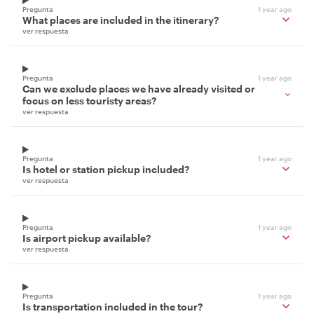
Pregunta
1 year ago
What places are included in the itinerary?
ver respuesta
Pregunta
1 year ago
Can we exclude places we have already visited or
focus on less touristy areas?
ver respuesta
Pregunta
1 year ago
Is hotel or station pickup included?
ver respuesta
Pregunta
1 year ago
Is airport pickup available?
ver respuesta
Pregunta
1 year ago
Is transportation included in the tour?