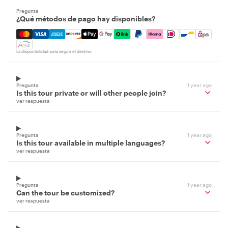
Pregunta
¿Qué métodos de pago hay disponibles?
Mastercard, Visa, Amex, Discover, Apple Pay, Google Pay
La disponibilidad varía según el destino
Pregunta
1 year ago
Is this tour private or will other people join?
ver respuesta
Pregunta
1 year ago
Is this tour available in multiple languages?
ver respuesta
Pregunta
1 year ago
Can the tour be customized?
ver respuesta