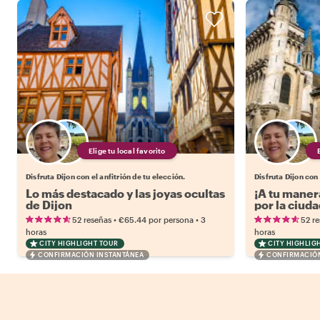
Elige tu local favorito
Disfruta Dijon con el anfitrión de tu elección.
Disfruta Dijon con 
Lo más destacado y las joyas ocultas
¡A tu maner
de Dijon
por la ciuda
•
•
52 reseñas
€65.44
por persona
3
52 r
horas
horas
CITY HIGHLIGHT TOUR
CITY HIGHLIG
CONFIRMACIÓN INSTANTÁNEA
CONFIRMACIÓN