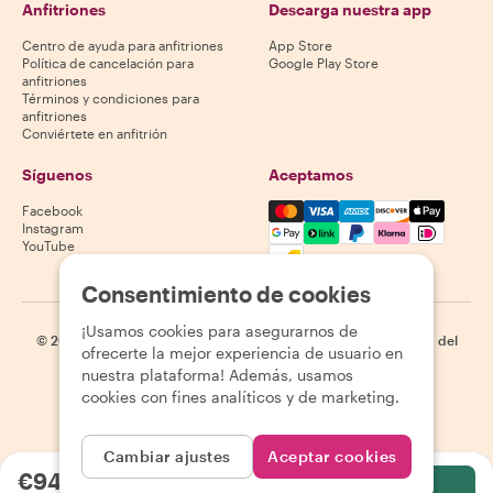
Anfitriones
Descarga nuestra app
Centro de ayuda para anfitriones
App Store
Política de cancelación para
Google Play Store
anfitriones
Términos y condiciones para
anfitriones
Conviértete en anfitrión
Síguenos
Aceptamos
Mastercard, Visa, Amex, Di
Facebook
Instagram
YouTube
La disponibilidad varía según el destino
Consentimiento de cookies
¡Usamos cookies para asegurarnos de
©
2026
Withlocals.com
|
Política de privacidad
|
Cookies
|
Mapa del
ofrecerte la mejor experiencia de usuario en
sitio
nuestra plataforma! Además, usamos
cookies con fines analíticos y de marketing.
Cambiar ajustes
Aceptar cookies
€94.12
por persona
Selecciona