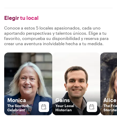
Elegir
tu local
Conoce a estos 5 locales apasionados, cada uno
aportando perspectivas y talentos únicos. Elige a tu
favorito, comprueba su disponibilidad y reserva para
crear una aventura inolvidable hecha a tu medida.
Monica
Gains
Alice
The Scottish
Your Local
The Fri
Celebrant
Historian
Storyte