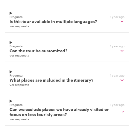
Pregunta
1 year ago
Is this tour available in multiple languages?
ver respuesta
Pregunta
1 year ago
Can the tour be customized?
ver respuesta
Pregunta
1 year ago
What places are included in the itinerary?
ver respuesta
Pregunta
1 year ago
Can we exclude places we have already visited or
focus on less touristy areas?
ver respuesta