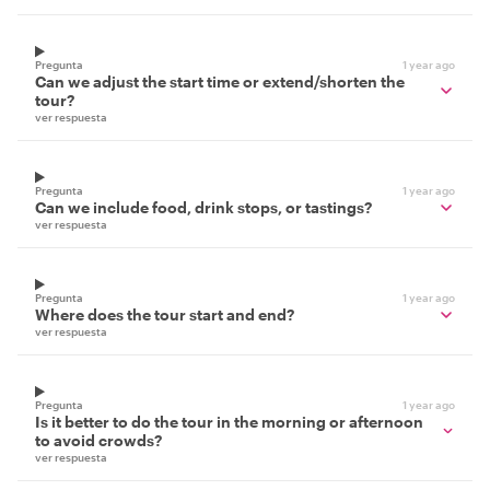
Pregunta
1 year ago
Can we adjust the start time or extend/shorten the
tour?
ver respuesta
Pregunta
1 year ago
Can we include food, drink stops, or tastings?
ver respuesta
Pregunta
1 year ago
Where does the tour start and end?
ver respuesta
Pregunta
1 year ago
Is it better to do the tour in the morning or afternoon
to avoid crowds?
ver respuesta