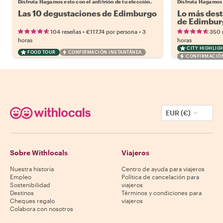
Disfruta Hagamos esto con el anfitrión de tu elección.
Disfruta Hagamos e
Las 10 degustaciones de Edimburgo
Lo más dest
de Edimbur
•
•
104 reseñas
€117.74
por persona
3
350 
horas
horas
CITY HIGHLIG
FOOD TOUR
CONFIRMACIÓN INSTANTÁNEA
CONFIRMACIÓN
EUR (€)
Sobre Withlocals
Viajeros
Nuestra historia
Centro de ayuda para viajeros
Empleo
Política de cancelación para
Sostenibilidad
viajeros
Destinos
Términos y condiciones para
Cheques regalo
viajeros
Colabora con nosotros