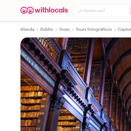
¿A dónde vas?
Irlanda
›
Dublín
›
Tours
›
Tours fotográficos
›
Captur