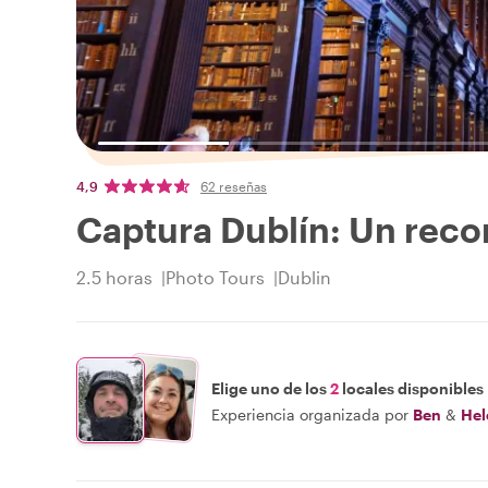
4,9
62 reseñas
Captura Dublín: Un recor
2.5 horas
Photo Tours
Dublin
Elige uno de los
2
locales disponibles
Experiencia organizada por
Ben
&
Hel