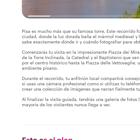
Pisa es mucho más que su famosa torre. Este recorrido fot
ciudad, donde la luz dorada baña el mármol medieval y la
sabe exactamente dónde ir y cuándo fotografiar para obt
Comenzarás tu visita en la impresionante Piazza dei Mirac
de la Torre Inclinada, la Catedral y el Baptisterio que va
por el centro histórico hasta la Piazza delle Vettovaglie
ambiente pisano.
Durante el recorrido, tu anfitrión local compartirá cons
si usas una cámara profesional como si utilizas tu teléfo
crear una colección de imágenes que narran fielmente tu
Al finalizar la visita guiada, tendrás una galería de fotos
mayoría de los visitantes nunca llega a ver.
Esto es
el plan