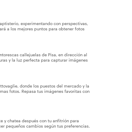
 Baptisterio, experimentando con perspectivas,
uiará a los mejores puntos para obtener fotos
intorescas callejuelas de Pisa, en dirección al
turas y la luz perfecta para capturar imágenes
ettovaglie, donde los puestos del mercado y la
timas fotos. Repasa tus imágenes favoritas con
te y chatea después con tu anfitrión para
acer pequeños cambios según tus preferencias.