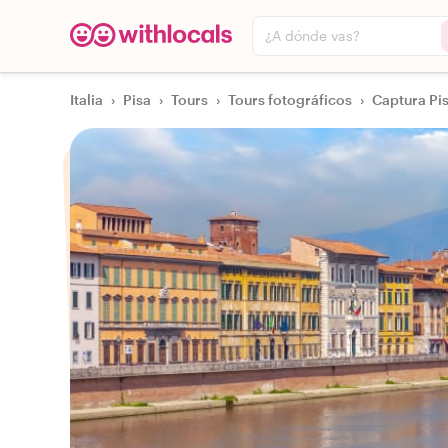
¿A dónde vas?
Italia
›
Pisa
›
Tours
›
Tours fotográficos
›
Captura Pis