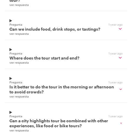
tour?
ver respuesta
Pregunta
1 year ago
Can we include food, drink stops, or tastings?
ver respuesta
Pregunta
1 year ago
Where does the tour start and end?
ver respuesta
Pregunta
1 year ago
Is it better to do the tour in the morning or afternoon
to avoid crowds?
ver respuesta
Pregunta
1 year ago
Can a city highlights tour be combined with other
experiences, like food or bike tours?
ver respuesta