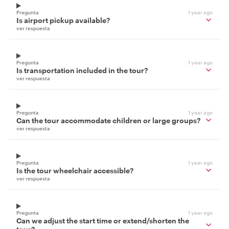
Pregunta
1 year ago
Is airport pickup available?
ver respuesta
Pregunta
1 year ago
Is transportation included in the tour?
ver respuesta
Pregunta
1 year ago
Can the tour accommodate children or large groups?
ver respuesta
Pregunta
1 year ago
Is the tour wheelchair accessible?
ver respuesta
Pregunta
1 year ago
Can we adjust the start time or extend/shorten the