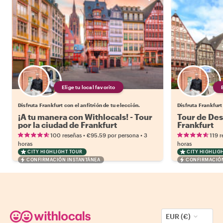
Elige tu local favorito
Disfruta Frankfurt con el anfitrión de tu elección.
Disfruta Frankfurt 
¡A tu manera con Withlocals! - Tour
Tour de De
por la ciudad de Frankfurt
Frankfurt
•
•
100 reseñas
€95.59
por persona
3
119 r
horas
horas
CITY HIGHLIGHT TOUR
CITY HIGHLIG
CONFIRMACIÓN INSTANTÁNEA
CONFIRMACIÓN
EUR (€)