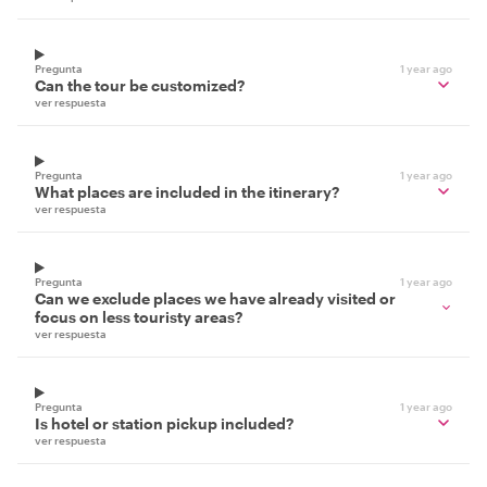
Pregunta
1 year ago
Can the tour be customized?
ver respuesta
Pregunta
1 year ago
What places are included in the itinerary?
ver respuesta
Pregunta
1 year ago
Can we exclude places we have already visited or
focus on less touristy areas?
ver respuesta
Pregunta
1 year ago
Is hotel or station pickup included?
ver respuesta