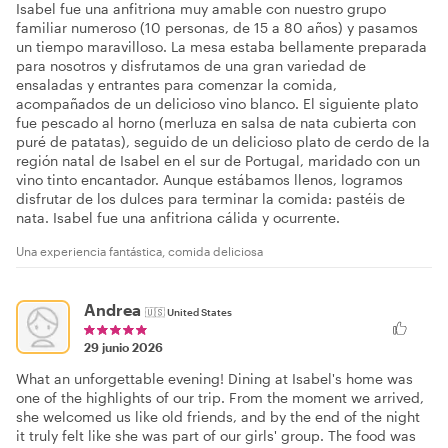
Isabel fue una anfitriona muy amable con nuestro grupo
familiar numeroso (10 personas, de 15 a 80 años) y pasamos
un tiempo maravilloso. La mesa estaba bellamente preparada
para nosotros y disfrutamos de una gran variedad de
ensaladas y entrantes para comenzar la comida,
acompañados de un delicioso vino blanco. El siguiente plato
fue pescado al horno (merluza en salsa de nata cubierta con
puré de patatas), seguido de un delicioso plato de cerdo de la
región natal de Isabel en el sur de Portugal, maridado con un
vino tinto encantador. Aunque estábamos llenos, logramos
disfrutar de los dulces para terminar la comida: pastéis de
nata. Isabel fue una anfitriona cálida y ocurrente.
Una experiencia fantástica, comida deliciosa
Andrea
🇺🇸
United States
29 junio 2026
What an unforgettable evening! Dining at Isabel's home was
one of the highlights of our trip. From the moment we arrived,
she welcomed us like old friends, and by the end of the night
it truly felt like she was part of our girls' group. The food was