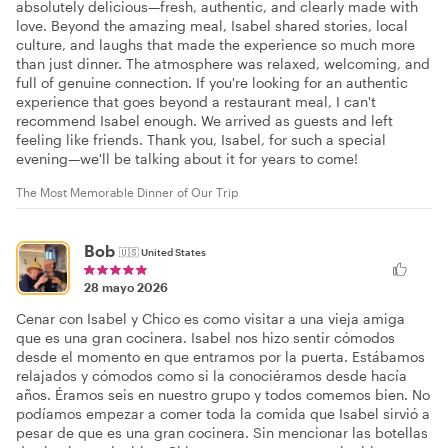
absolutely delicious—fresh, authentic, and clearly made with
love. Beyond the amazing meal, Isabel shared stories, local
culture, and laughs that made the experience so much more
than just dinner. The atmosphere was relaxed, welcoming, and
full of genuine connection. If you're looking for an authentic
experience that goes beyond a restaurant meal, I can't
recommend Isabel enough. We arrived as guests and left
feeling like friends. Thank you, Isabel, for such a special
evening—we'll be talking about it for years to come!
The Most Memorable Dinner of Our Trip
Bob
🇺🇸
United States
28 mayo 2026
Cenar con Isabel y Chico es como visitar a una vieja amiga
que es una gran cocinera. Isabel nos hizo sentir cómodos
desde el momento en que entramos por la puerta. Estábamos
relajados y cómodos como si la conociéramos desde hacía
años. Éramos seis en nuestro grupo y todos comemos bien. No
podíamos empezar a comer toda la comida que Isabel sirvió a
pesar de que es una gran cocinera. Sin mencionar las botellas