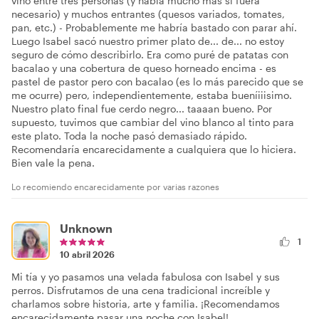
vino entre tres personas (y había mucho más si fuera
necesario) y muchos entrantes (quesos variados, tomates,
pan, etc.) - Probablemente me habría bastado con parar ahí.
Luego Isabel sacó nuestro primer plato de... de... no estoy
seguro de cómo describirlo. Era como puré de patatas con
bacalao y una cobertura de queso horneado encima - es
pastel de pastor pero con bacalao (es lo más parecido que se
me ocurre) pero, independientemente, estaba bueníiiisimo.
Nuestro plato final fue cerdo negro... taaaan bueno. Por
supuesto, tuvimos que cambiar del vino blanco al tinto para
este plato. Toda la noche pasó demasiado rápido.
Recomendaría encarecidamente a cualquiera que lo hiciera.
Bien vale la pena.
Lo recomiendo encarecidamente por varias razones
Unknown
1
10 abril 2026
Mi tía y yo pasamos una velada fabulosa con Isabel y sus
perros. Disfrutamos de una cena tradicional increíble y
charlamos sobre historia, arte y familia. ¡Recomendamos
encarecidamente pasar una noche con Isabel!