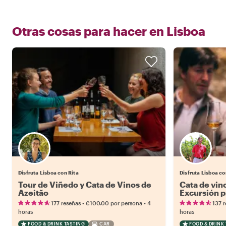
Otras cosas para hacer en
Lisboa
Disfruta Lisboa con Rita
Disfruta Lisboa co
Tour de Viñedo y Cata de Vinos de
Cata de vino
Azeitão
Excursión p
•
•
177 reseñas
€100.00
por persona
4
137 
horas
horas
FOOD & DRINK TASTING
CAR
FOOD & DRINK