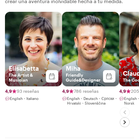
crear una aventura inolvidable hecha a tu medida.
Elisabetta
Miha
Clau
The Artist &
Friendly
Musician
Guide&Designer
The Coo
4,9
93 reseñas
4,9
786 reseñas
4,9
205
English・Italiano
English・Deutsch・Српски・
Englis
Hrvatski・Slovenščina
Norsk