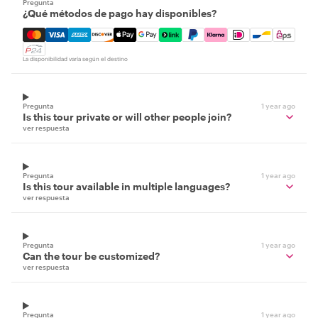
Pregunta
¿Qué métodos de pago hay disponibles?
Mastercard, Visa, Amex, Discover, Apple Pay, Google Pay
La disponibilidad varía según el destino
Pregunta
1 year ago
Is this tour private or will other people join?
ver respuesta
Pregunta
1 year ago
Is this tour available in multiple languages?
ver respuesta
Pregunta
1 year ago
Can the tour be customized?
ver respuesta
Pregunta
1 year ago