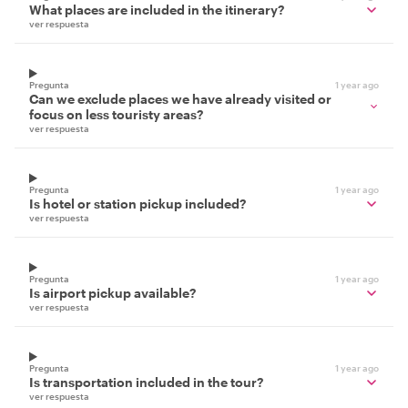
What places are included in the itinerary?
ver respuesta
Pregunta
1 year ago
Can we exclude places we have already visited or
focus on less touristy areas?
ver respuesta
Pregunta
1 year ago
Is hotel or station pickup included?
ver respuesta
Pregunta
1 year ago
Is airport pickup available?
ver respuesta
Pregunta
1 year ago
Is transportation included in the tour?
ver respuesta