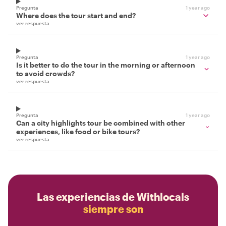
Pregunta
1 year ago
Where does the tour start and end?
ver respuesta
Pregunta
1 year ago
Is it better to do the tour in the morning or afternoon
to avoid crowds?
ver respuesta
Pregunta
1 year ago
Can a city highlights tour be combined with other
experiences, like food or bike tours?
ver respuesta
Las experiencias de Withlocals
siempre son