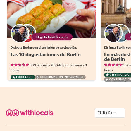
Elige tu local favorito
Disfruta Berlín con el anfitrión de tu elección.
Disfruta Berlín con
Las 10 degustaciones de Berlín
Lo más dest
de Berlín
•
•
309 reseñas
€90.48
por persona
3
137 
horas
horas
CITY HIGHLIG
FOOD TOUR
CONFIRMACIÓN INSTANTÁNEA
CONFIRMACIÓN
EUR (€)