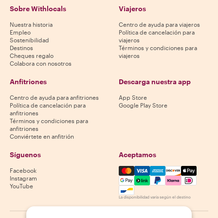
Sobre Withlocals
Viajeros
Nuestra historia
Centro de ayuda para viajeros
Empleo
Política de cancelación para
Sostenibilidad
viajeros
Destinos
Términos y condiciones para
Cheques regalo
viajeros
Colabora con nosotros
Anfitriones
Descarga nuestra app
Centro de ayuda para anfitriones
App Store
Política de cancelación para
Google Play Store
anfitriones
Términos y condiciones para
anfitriones
Conviértete en anfitrión
Síguenos
Aceptamos
Mastercard, Visa, Amex, Di
Facebook
Instagram
YouTube
La disponibilidad varía según el destino