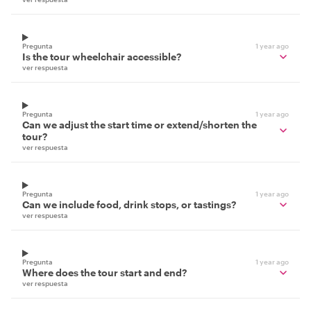
Pregunta
1 year ago
Is the tour wheelchair accessible?
ver respuesta
Pregunta
1 year ago
Can we adjust the start time or extend/shorten the
tour?
ver respuesta
Pregunta
1 year ago
Can we include food, drink stops, or tastings?
ver respuesta
Pregunta
1 year ago
Where does the tour start and end?
ver respuesta