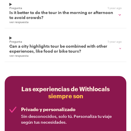
Pregunta
1 year ago
Is it better to do the tour in the morning or afternoon
to avoid crowds?
ver respuesta
Pregunta
1 year ago
Can a city highlights tour be combined with other
experiences, like food or bike tours?
ver respuesta
Las experiencias de Withlocals
siempre son
Privado y personalizado
Sin desconocidos, solo tú. Personaliza tu viaje
según tus necesidades.