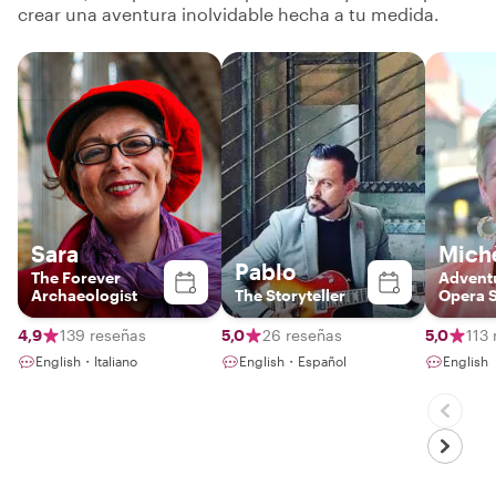
crear una aventura inolvidable hecha a tu medida.
Sara
Mich
Pablo
The Forever
Advent
Archaeologist
The Storyteller
Opera 
4,9
139 reseñas
5,0
26 reseñas
5,0
113
English・Italiano
English・Español
English