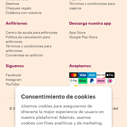
Destinos
Términos y condiciones para
Cheques regalo
viajeros
Colabora con nosotros
Anfitriones
Descarga nuestra app
Centro de ayuda para anfitriones
App Store
Política de cancelación para
Google Play Store
anfitriones
Términos y condiciones para
anfitriones
Conviértete en anfitrión
Síguenos
Aceptamos
Mastercard, Visa, Amex, Di
Facebook
Instagram
YouTube
La disponibilidad varía según el destino
Consentimiento de cookies
¡Usamos cookies para asegurarnos de
©
2026
Withlocals.com
|
Política de privacidad
|
Cookies
|
Mapa del
ofrecerte la mejor experiencia de usuario en
sitio
nuestra plataforma! Además, usamos
cookies con fines analíticos y de marketing.