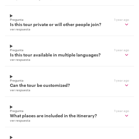
Pregunta
1 year ago
Is this tour private or will other people join?
ver respuesta
Pregunta
1 year ago
Is this tour available in multiple languages?
ver respuesta
Pregunta
1 year ago
Can the tour be customized?
ver respuesta
Pregunta
1 year ago
What places are included in the itinerary?
ver respuesta