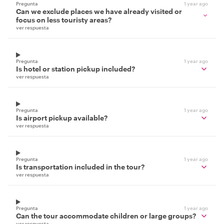
Pregunta
1 year ago
Can we exclude places we have already visited or
focus on less touristy areas?
ver respuesta
Pregunta
1 year ago
Is hotel or station pickup included?
ver respuesta
Pregunta
1 year ago
Is airport pickup available?
ver respuesta
Pregunta
1 year ago
Is transportation included in the tour?
ver respuesta
Pregunta
1 year ago
Can the tour accommodate children or large groups?
ver respuesta