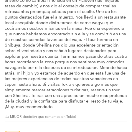
enseñó cómo cambiar moneda en un 7-Eleven (las mejores
tasas de cambio) y nos dio el consejo de comprar toallas
refrescantes preempaquetadas para el cuello. Uno de los
puntos destacados fue el almuerzo. Nos llevó a un restaurante
local asequible donde disfrutamos de carne wagyu que
cocinamos nosotros mismos en la mesa. Fue una experiencia
que nunca habríamos encontrado sin ella y se convirtió en una
de nuestras comidas favoritas del viaje. El tour terminó en
Shibuya, donde Sheilina nos dio una excelente orientación
sobre el vecindario y nos señaló lugares destacados para
explorar por nuestra cuenta. Terminamos pasando otras cuatro
horas recorriendo la zona porque nos sentimos muy cómodos
navegando por ella después de su introducción. Mirando hacia
atrás, mi hijo y yo estamos de acuerdo en que esta fue una de
las mejores experiencias de todas nuestras vacaciones en
Japón hasta ahora. Si visitas Tokio y quieres algo más que
simplemente marcar atracciones turísticas, reserva un tour
con Sheilina. Te irás con una apreciación mucho más profunda
de la ciudad y la confianza para disfrutar el resto de tu viaje.
¡Muy, muy recomendado!
¡La MEJOR decisión que tomamos en Tokio!