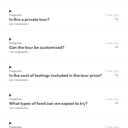
Pregunta
1 year ago
Is this a private tour?
ver respuesta
Pregunta
1 year ago
Can the tour be customized?
ver respuesta
Pregunta
1 year ago
Is the cost of tastings included in the tour price?
ver respuesta
Pregunta
1 year ago
What types of food can we expect to try?
ver respuesta
Pregunta
1 year ago