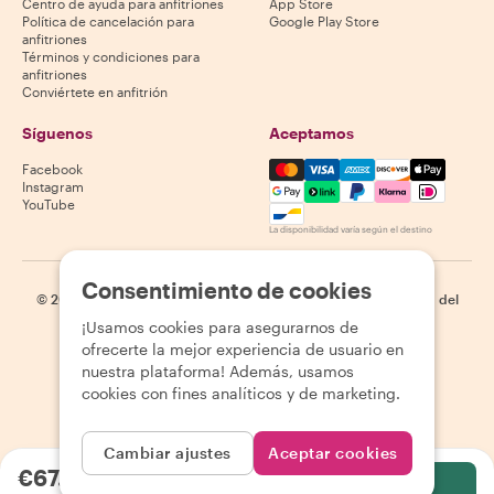
Centro de ayuda para anfitriones
App Store
Política de cancelación para
Google Play Store
anfitriones
Términos y condiciones para
anfitriones
Conviértete en anfitrión
Síguenos
Aceptamos
Mastercard, Visa, Amex, Di
Facebook
Instagram
YouTube
La disponibilidad varía según el destino
Consentimiento de cookies
©
2026
Withlocals.com
|
Política de privacidad
|
Cookies
|
Mapa del
sitio
¡Usamos cookies para asegurarnos de
ofrecerte la mejor experiencia de usuario en
nuestra plataforma! Además, usamos
cookies con fines analíticos y de marketing.
Cambiar ajustes
Aceptar cookies
€67.28
por persona
Selecciona