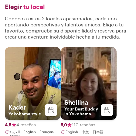
Elegir
tu local
Conoce a estos 2 locales apasionados, cada uno
aportando perspectivas y talentos únicos. Elige a tu
favorito, comprueba su disponibilidad y reserva para
crear una aventura inolvidable hecha a tu medida.
Sheilina
Kader
Your Best Buddy
Yokohama style
in Yokohama
4,5
4 reseñas
5,0
110 reseñas
العربية・English・Français・
English・中文・日本語