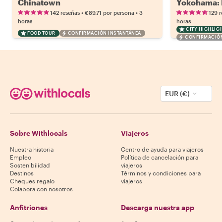
Chinatown
Yokohama: 
•
•
142 reseñas
€89.71
por persona
3
129 
horas
horas
CITY HIGHLIG
FOOD TOUR
CONFIRMACIÓN INSTANTÁNEA
CONFIRMACIÓN
EUR (€)
Sobre Withlocals
Viajeros
Nuestra historia
Centro de ayuda para viajeros
Empleo
Política de cancelación para
Sostenibilidad
viajeros
Destinos
Términos y condiciones para
Cheques regalo
viajeros
Colabora con nosotros
Anfitriones
Descarga nuestra app