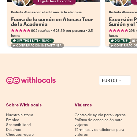
Elige tu local favorito
Disfruta Atenas con el anfitrión de tu elección.
Disfruta Atenas co
Fuera de lo común en Atenas: Tour
Excursión P
de la Academia
Sunión y el
•
•
602 reseñas
€28.39
por persona
2.5
298 
horas
horas
OFF THE BEATEN TRACK
DAY TRIP
CONFIRMACIÓN INSTANTÁNEA
CONFIRMACIÓN
EUR (€)
Sobre Withlocals
Viajeros
Nuestra historia
Centro de ayuda para viajeros
Empleo
Política de cancelación para
Sostenibilidad
viajeros
Destinos
Términos y condiciones para
Cheques regalo
viajeros