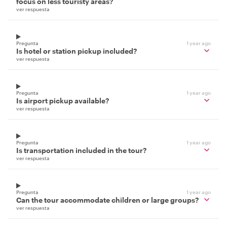
focus on less touristy areas?
ver respuesta
Pregunta
1 year ago
Is hotel or station pickup included?
ver respuesta
Pregunta
1 year ago
Is airport pickup available?
ver respuesta
Pregunta
1 year ago
Is transportation included in the tour?
ver respuesta
Pregunta
1 year ago
Can the tour accommodate children or large groups?
ver respuesta