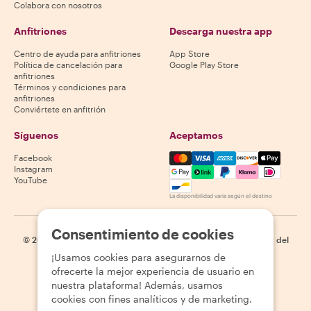
Colabora con nosotros
Anfitriones
Descarga nuestra app
Centro de ayuda para anfitriones
App Store
Política de cancelación para
Google Play Store
anfitriones
Términos y condiciones para
anfitriones
Conviértete en anfitrión
Síguenos
Aceptamos
Mastercard, Visa, Amex, Di
Facebook
Instagram
YouTube
La disponibilidad varía según el destino
Consentimiento de cookies
©
2026
Withlocals.com
|
Política de privacidad
|
Cookies
|
Mapa del
sitio
¡Usamos cookies para asegurarnos de
ofrecerte la mejor experiencia de usuario en
nuestra plataforma! Además, usamos
cookies con fines analíticos y de marketing.