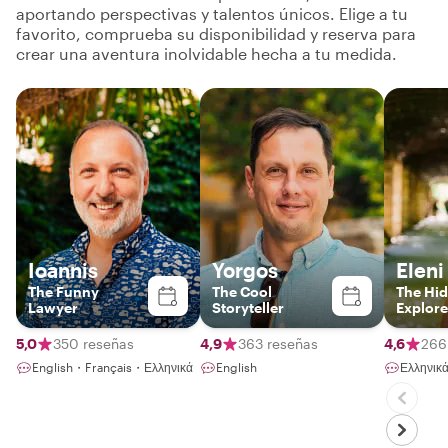
aportando perspectivas y talentos únicos. Elige a tu
favorito, comprueba su disponibilidad y reserva para
crear una aventura inolvidable hecha a tu medida.
Ioannis
Yorgos
Eleni
The Funny
The Cool
The Hi
Lawyer
Storyteller
Explore
5,0
350 reseñas
4,9
363 reseñas
4,6
266
English・Français・Ελληνικά
English
Ελληνικ