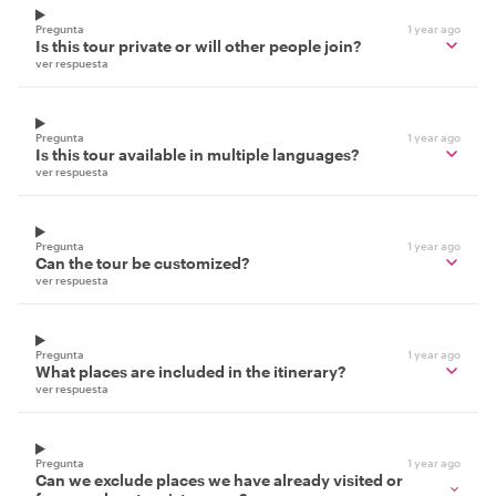
Pregunta
1 year ago
Is this tour private or will other people join?
ver respuesta
Pregunta
1 year ago
Is this tour available in multiple languages?
ver respuesta
Pregunta
1 year ago
Can the tour be customized?
ver respuesta
Pregunta
1 year ago
What places are included in the itinerary?
ver respuesta
Pregunta
1 year ago
Can we exclude places we have already visited or