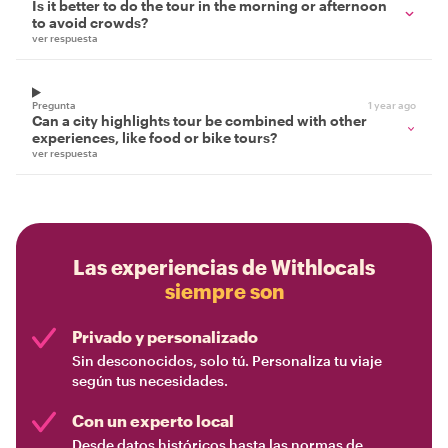
Is it better to do the tour in the morning or afternoon
to avoid crowds?
ver respuesta
Pregunta
1 year ago
Can a city highlights tour be combined with other
experiences, like food or bike tours?
ver respuesta
Las experiencias de Withlocals
siempre son
Privado y personalizado
Sin desconocidos, solo tú. Personaliza tu viaje
según tus necesidades.
Con un experto local
Desde datos históricos hasta las normas de