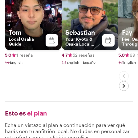
Tom
Sebastian
Fay
Local Osaka
Your Kyoto &
Feel Os
Guide
Osaka Local
Through
Insider
Eyes
5,0
1 reseña
4,7
52 reseñas
5,0
69 
English
English・Español
English
Esto es
el plan
Echa un vistazo al plan a continuación para ver qué
harás con tu anfitrión local. No dudes en personalizar
esta oferta con el anfitrión que elijas.