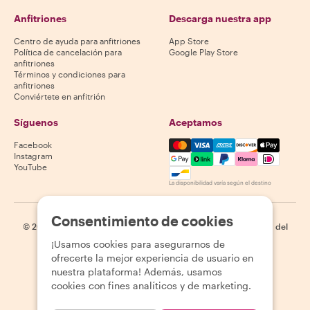
Anfitriones
Descarga nuestra app
Centro de ayuda para anfitriones
App Store
Política de cancelación para
Google Play Store
anfitriones
Términos y condiciones para
anfitriones
Conviértete en anfitrión
Síguenos
Aceptamos
Mastercard, Visa, Amex, Di
Facebook
Instagram
YouTube
La disponibilidad varía según el destino
Consentimiento de cookies
©
2026
Withlocals.com
|
Política de privacidad
|
Cookies
|
Mapa del
sitio
¡Usamos cookies para asegurarnos de
ofrecerte la mejor experiencia de usuario en
nuestra plataforma! Además, usamos
cookies con fines analíticos y de marketing.