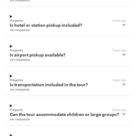
Pregunta
1 year ago
Is hotel or station pickup included?
ver respuesta
Pregunta
1 year ago
Is airport pickup available?
ver respuesta
Pregunta
1 year ago
Is transportation included in the tour?
ver respuesta
Pregunta
1 year ago
Can the tour accommodate children or large groups?
ver respuesta