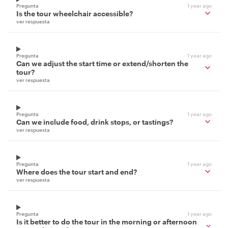
Pregunta
1 year ago
Is the tour wheelchair accessible?
ver respuesta
Pregunta
1 year ago
Can we adjust the start time or extend/shorten the
tour?
ver respuesta
Pregunta
1 year ago
Can we include food, drink stops, or tastings?
ver respuesta
Pregunta
1 year ago
Where does the tour start and end?
ver respuesta
Pregunta
1 year ago
Is it better to do the tour in the morning or afternoon