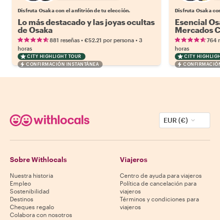
Disfruta Osaka con el anfitrión de tu elección.
Disfruta Osaka con
Lo más destacado y las joyas ocultas
Esencial Os
de Osaka
Mercados Ca
Tour de Co
•
•
881 reseñas
€52.21
por persona
3
764 
horas
horas
CITY HIGHLIGHT TOUR
CITY HIGHLIG
CONFIRMACIÓN INSTANTÁNEA
CONFIRMACIÓN
EUR (€)
Sobre Withlocals
Viajeros
Nuestra historia
Centro de ayuda para viajeros
Empleo
Política de cancelación para
Sostenibilidad
viajeros
Destinos
Términos y condiciones para
Cheques regalo
viajeros
Colabora con nosotros