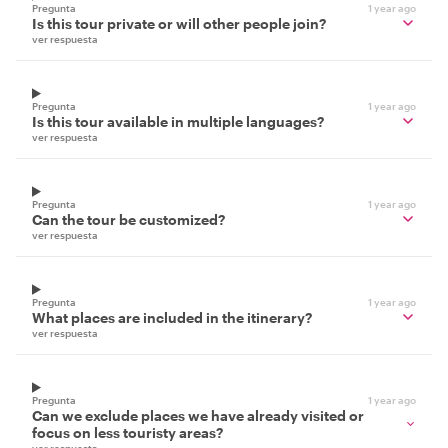
Pregunta
1 year ago
Is this tour private or will other people join?
ver respuesta
Pregunta
1 year ago
Is this tour available in multiple languages?
ver respuesta
Pregunta
1 year ago
Can the tour be customized?
ver respuesta
Pregunta
1 year ago
What places are included in the itinerary?
ver respuesta
Pregunta
1 year ago
Can we exclude places we have already visited or
focus on less touristy areas?
ver respuesta