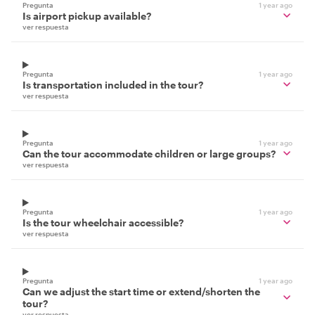
Pregunta
1 year ago
Is airport pickup available?
ver respuesta
Pregunta
1 year ago
Is transportation included in the tour?
ver respuesta
Pregunta
1 year ago
Can the tour accommodate children or large groups?
ver respuesta
Pregunta
1 year ago
Is the tour wheelchair accessible?
ver respuesta
Pregunta
1 year ago
Can we adjust the start time or extend/shorten the
tour?
ver respuesta