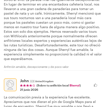
En lugar de terminar en una encantadora cafetería local, nos
llevaron a una gran cadena de panaderías para tomar un
pastel de nata y un café. Irónicamente, Sherryl mencionó que
sus tours nocturnos van a una panadería local más cara
porque los pasteles cuestan un poco más, como si gastar
menos en nuestro tour fuera de alguna manera algo positivo.
Estos son solo dos ejemplos. Hemos reservado varios tours
con Withlocals anteriormente porque normalmente ofrecen
anfitriones locales expertos y experiencias auténticas lejos de
las rutas turísticas. Desafortunadamente, este tour no ofreció
ninguna de las dos cosas. Aunque Sherryl fue amable, la
experiencia simplemente no proporcionó la calidad ni el valor
que esperábamos.
Anfitrión amable, decepcionante y de poco valor
John
🇬🇧
United Kingdom
(Sobre tu anfitrión local
Sherryl
)
21 junio 2026
La comunicación previa a la experiencia fue excelente.
Apreciamos que nos dieran el pin de Google Maps para el
lugar de encuentro. Sherryl fue muy amable y nos llevó a