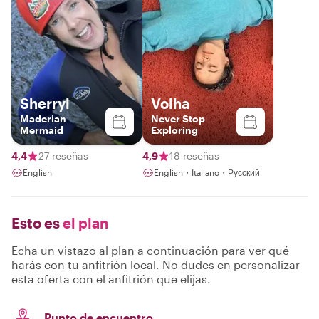
Sherryl
Volha
Maderian
Never Stop
Mermaid
Exploring
4,4
27 reseñas
4,9
18 reseñas
English
English・Italiano・Русский
Esto es
el plan
Echa un vistazo al plan a continuación para ver qué
harás con tu anfitrión local. No dudes en personalizar
esta oferta con el anfitrión que elijas.
Punto de encuentro