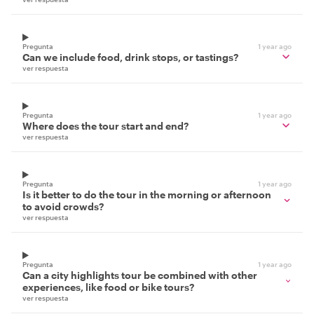
Pregunta
1 year ago
Can we include food, drink stops, or tastings?
ver respuesta
Pregunta
1 year ago
Where does the tour start and end?
ver respuesta
Pregunta
1 year ago
Is it better to do the tour in the morning or afternoon
to avoid crowds?
ver respuesta
Pregunta
1 year ago
Can a city highlights tour be combined with other
experiences, like food or bike tours?
ver respuesta