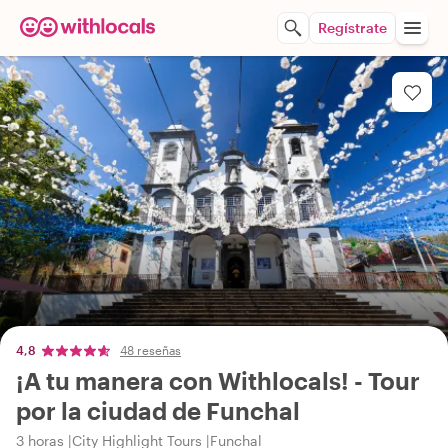
Regístrate
4,8
48 reseñas
¡A tu manera con Withlocals! - Tour
por la ciudad de Funchal
3 horas
City Highlight Tours
Funchal