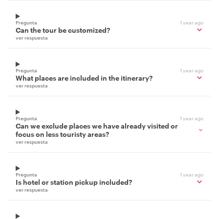
Pregunta
1 year ago
Can the tour be customized?
ver respuesta
Pregunta
1 year ago
What places are included in the itinerary?
ver respuesta
Pregunta
1 year ago
Can we exclude places we have already visited or
focus on less touristy areas?
ver respuesta
Pregunta
1 year ago
Is hotel or station pickup included?
ver respuesta