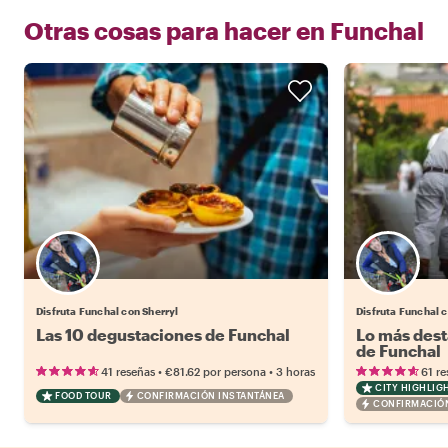
Otras cosas para hacer en
Funchal
Disfruta Funchal con Sherryl
Disfruta Funchal c
Las 10 degustaciones de Funchal
Lo más dest
de Funchal
•
•
41 reseñas
€81.62
por persona
3 horas
61 re
CITY HIGHLIG
FOOD TOUR
CONFIRMACIÓN INSTANTÁNEA
CONFIRMACIÓN