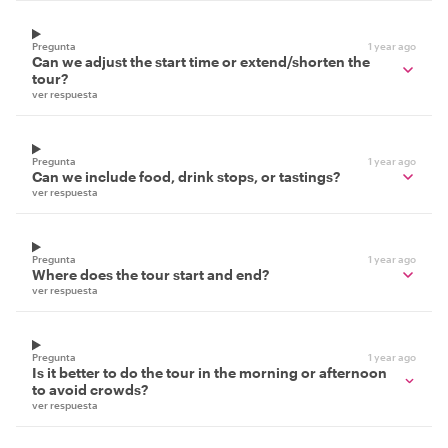
Pregunta
1 year ago
Can we adjust the start time or extend/shorten the
tour?
ver respuesta
Pregunta
1 year ago
Can we include food, drink stops, or tastings?
ver respuesta
Pregunta
1 year ago
Where does the tour start and end?
ver respuesta
Pregunta
1 year ago
Is it better to do the tour in the morning or afternoon
to avoid crowds?
ver respuesta