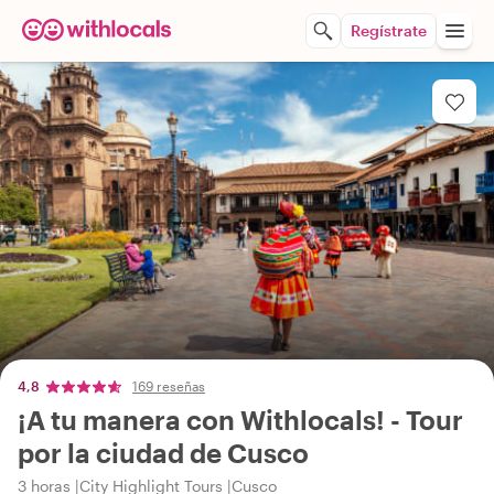
Regístrate
4,8
169 reseñas
¡A tu manera con Withlocals! - Tour
por la ciudad de Cusco
3 horas
City Highlight Tours
Cusco