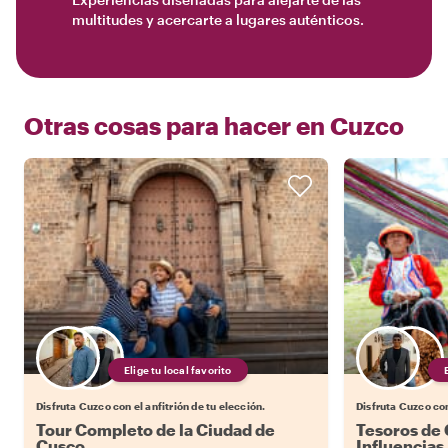
multitudes y acercarte a lugares auténticos.
Otras cosas para hacer en
Cuzco
Elige tu local favorito
Disfruta Cuzco con el anfitrión de tu elección.
Disfruta Cuzco con
Tour Completo de la Ciudad de
Tesoros de 
Cusco
Influencias