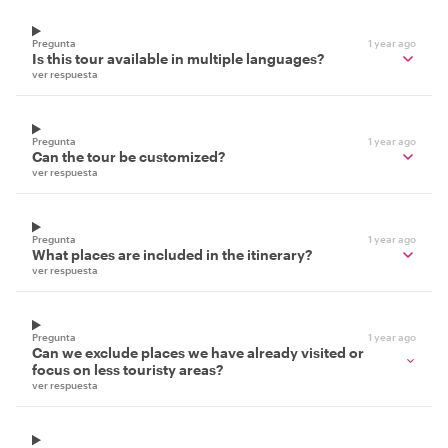
Pregunta
1 year ago
Is this tour available in multiple languages?
ver respuesta
Pregunta
1 year ago
Can the tour be customized?
ver respuesta
Pregunta
1 year ago
What places are included in the itinerary?
ver respuesta
Pregunta
1 year ago
Can we exclude places we have already visited or
focus on less touristy areas?
ver respuesta