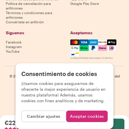
Política de cancelación para
Google Play Store
anfitriones
Términos y condiciones para
anfitriones
Conviértete en anfitrión
Síguenos
Aceptamos
Mastercard, Visa, Amex, Di
Facebook
Instagram
YouTube
La disponibilidad varía según el destino
Consentimiento de cookies
©
2026
Withlocals.com
|
Política de privacidad
|
Cookies
|
Mapa del
sitio
¡Usamos cookies para asegurarnos de
ofrecerte la mejor experiencia de usuario en
nuestra plataforma! Además, usamos
cookies con fines analíticos y de marketing.
Cambiar ajustes
Aceptar cookies
€22.06
por persona
Selecciona
169 reseñas