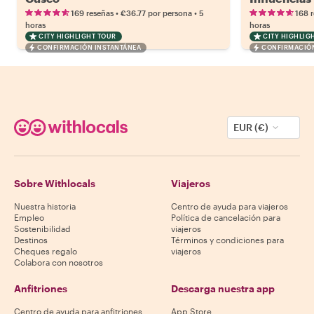
•
•
169 reseñas
€36.77
por persona
5
168 
horas
horas
CITY HIGHLIGHT TOUR
CITY HIGHLIG
CONFIRMACIÓN INSTANTÁNEA
CONFIRMACIÓN
EUR (€)
Sobre Withlocals
Viajeros
Nuestra historia
Centro de ayuda para viajeros
Empleo
Política de cancelación para
Sostenibilidad
viajeros
Destinos
Términos y condiciones para
Cheques regalo
viajeros
Colabora con nosotros
Anfitriones
Descarga nuestra app
Centro de ayuda para anfitriones
App Store