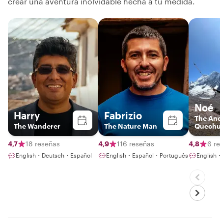
crear una aventura inolvidable hecha a tu medida.
Noé
Harry
Fabrizio
The An
The Wanderer
The Nature Man
Quechu
4,7
18 reseñas
4,9
116 reseñas
4,8
6 r
English・Deutsch・Español
English・Español・Português
English