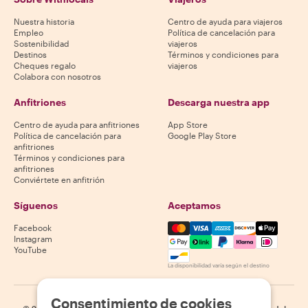
Nuestra historia
Centro de ayuda para viajeros
Empleo
Política de cancelación para
Sostenibilidad
viajeros
Destinos
Términos y condiciones para
Cheques regalo
viajeros
Colabora con nosotros
Anfitriones
Descarga nuestra app
Centro de ayuda para anfitriones
App Store
Política de cancelación para
Google Play Store
anfitriones
Términos y condiciones para
anfitriones
Conviértete en anfitrión
Síguenos
Aceptamos
Mastercard, Visa, Amex, Di
Facebook
Instagram
YouTube
La disponibilidad varía según el destino
Consentimiento de cookies