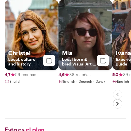
Christel
Mia
Ivana
Local, culture
Local born &
Experie
and history
bred Visual Artist
guide
with passion for
history
4,7
59 reseñas
4,6
88 reseñas
5,0
39 
English
English・Deutsch・Dansk
English
Esto es
el plan