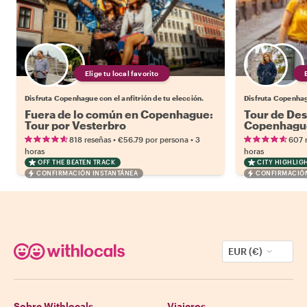
Elige tu local favorito
Disfruta Copenhague con el anfitrión de tu elección.
Disfruta Copenhagu
Fuera de lo común en Copenhague:
Tour de De
Tour por Vesterbro
Copenhagu
•
•
818 reseñas
€56.79
por persona
3
607 
horas
horas
OFF THE BEATEN TRACK
CITY HIGHLIG
CONFIRMACIÓN INSTANTÁNEA
CONFIRMACIÓN
EUR (€)
Sobre Withlocals
Viajeros