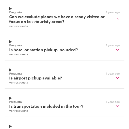
Pregunta
1 year ago
Can we exclude places we have already visited or
focus on less touristy areas?
ver respuesta
Pregunta
1 year ago
Is hotel or station pickup included?
ver respuesta
Pregunta
1 year ago
Is airport pickup available?
ver respuesta
Pregunta
1 year ago
Is transportation included in the tour?
ver respuesta