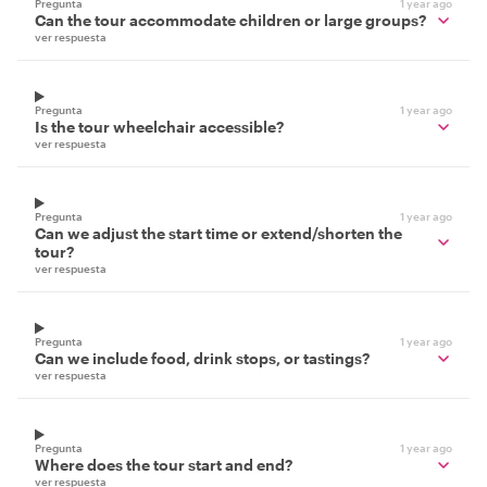
Pregunta
1 year ago
Can the tour accommodate children or large groups?
ver respuesta
Pregunta
1 year ago
Is the tour wheelchair accessible?
ver respuesta
Pregunta
1 year ago
Can we adjust the start time or extend/shorten the
tour?
ver respuesta
Pregunta
1 year ago
Can we include food, drink stops, or tastings?
ver respuesta
Pregunta
1 year ago
Where does the tour start and end?
ver respuesta