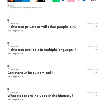
La disponibilidad varía según el destino
Pregunta
1 year ago
Is this tour private or will other people join?
ver respuesta
Pregunta
1 year ago
Is this tour available in multiple languages?
ver respuesta
Pregunta
1 year ago
Can the tour be customized?
ver respuesta
Pregunta
1 year ago
What places are included in the itinerary?
ver respuesta