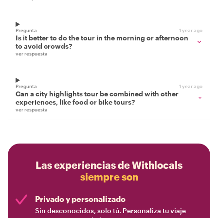
Pregunta
1 year ago
Is it better to do the tour in the morning or afternoon
to avoid crowds?
ver respuesta
Pregunta
1 year ago
Can a city highlights tour be combined with other
experiences, like food or bike tours?
ver respuesta
Las experiencias de Withlocals
siempre son
Privado y personalizado
Sin desconocidos, solo tú. Personaliza tu viaje