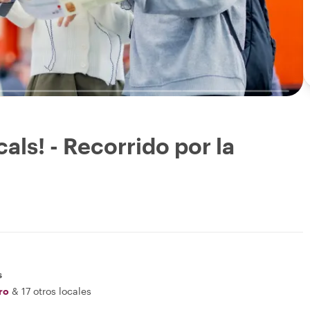
als! - Recorrido por la
s
ro
&
17 otros locales