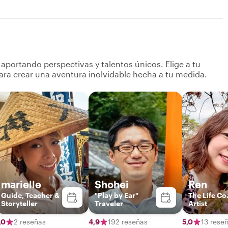
aportando perspectivas y talentos únicos. Elige a tu
ara crear una aventura inolvidable hecha a tu medida.
marielle
Shohei
Ren
Guide, Teacher &
"Play by Ear"
The Life Co
Storyteller
Traveler
Artist
,0
2 reseñas
4,9
192 reseñas
5,0
13 rese