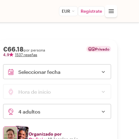
EUR
Regístrate
€66.18
Privado
por persona
4,9
1537 reseñas
Seleccionar fecha
Hora de inicio
4 adultos
Organizado por