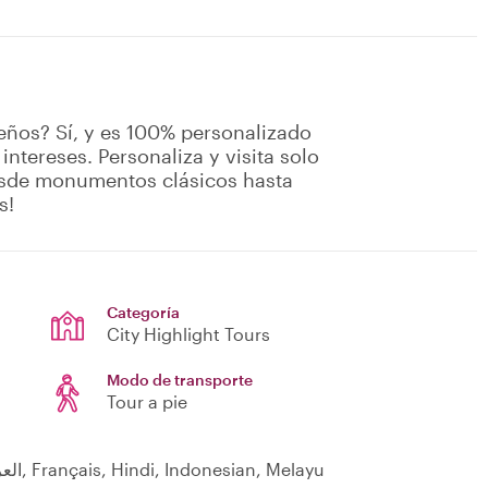
ueños? Sí, y es 100% personalizado
 intereses. Personaliza y visita solo
Desde monumentos clásicos hasta
s!
Categoría
City Highlight Tours
Modo de transporte
Tour a pie
Čeština, English, 日本語, Español, 中文, العربية, Français, Hindi, Indonesian, Melayu