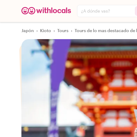
¿A dónde vas?
Japón
›
Kioto
›
Tours
›
Tours de lo mas destacado de 