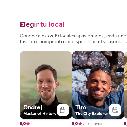
Elegir
tu local
Conoce a estos 19 locales apasionados, cada uno 
favorito, comprueba su disponibilidad y reserva p
Ondrej
Tiro
Master of History
The City Explorer
5,0
5,0
72 reseñas
5