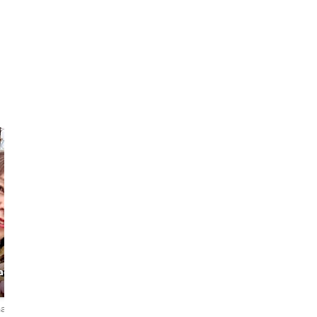
Sebastian
CHI HO
ach &
Your Kyoto &
Professional
Osaka Local
Photographer
Insider
ñas
4,7
52 reseñas
5,0
24 reseñas