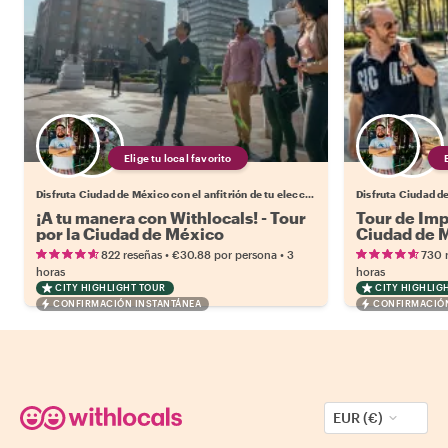
Elige tu local favorito
Disfruta Ciudad de México con el anfitrión de tu elección.
¡A tu manera con Withlocals! - Tour
Tour de Imp
por la Ciudad de México
Ciudad de 
•
•
822 reseñas
€30.88
por persona
3
730 
horas
horas
CITY HIGHLIGHT TOUR
CITY HIGHLIG
CONFIRMACIÓN INSTANTÁNEA
CONFIRMACIÓN
EUR (€)