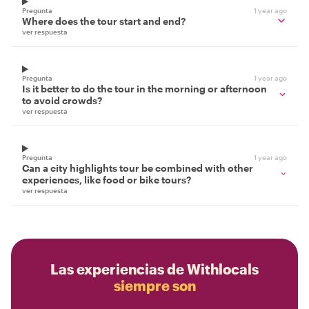
Pregunta
1 year ago
Where does the tour start and end?
ver respuesta
Pregunta
1 year ago
Is it better to do the tour in the morning or afternoon
to avoid crowds?
ver respuesta
Pregunta
1 year ago
Can a city highlights tour be combined with other
experiences, like food or bike tours?
ver respuesta
Las experiencias de Withlocals
siempre son