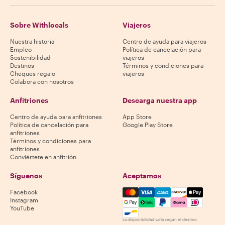
Sobre Withlocals
Viajeros
Nuestra historia
Centro de ayuda para viajeros
Empleo
Política de cancelación para
Sostenibilidad
viajeros
Destinos
Términos y condiciones para
Cheques regalo
viajeros
Colabora con nosotros
Anfitriones
Descarga nuestra app
Centro de ayuda para anfitriones
App Store
Política de cancelación para
Google Play Store
anfitriones
Términos y condiciones para
anfitriones
Conviértete en anfitrión
Síguenos
Aceptamos
Mastercard, Visa, Amex, Di
Facebook
Instagram
YouTube
La disponibilidad varía según el destino