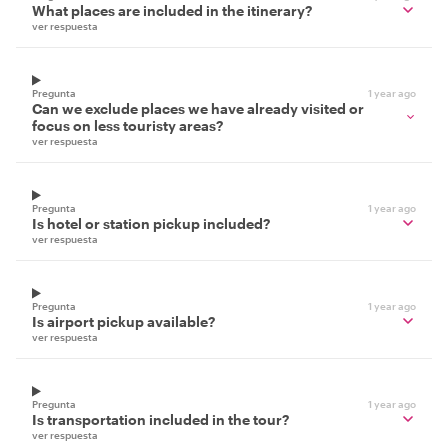
What places are included in the itinerary?
ver respuesta
Pregunta
1 year ago
Can we exclude places we have already visited or
focus on less touristy areas?
ver respuesta
Pregunta
1 year ago
Is hotel or station pickup included?
ver respuesta
Pregunta
1 year ago
Is airport pickup available?
ver respuesta
Pregunta
1 year ago
Is transportation included in the tour?
ver respuesta