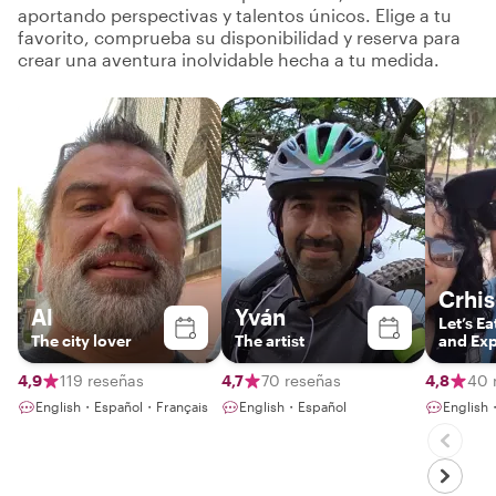
aportando perspectivas y talentos únicos. Elige a tu
favorito, comprueba su disponibilidad y reserva para
crear una aventura inolvidable hecha a tu medida.
Crhis
Al
Yván
Let’s Ea
The city lover
The artist
and Exp
Locals
4,9
119 reseñas
4,7
70 reseñas
4,8
40 
English・Español・Français
English・Español
English