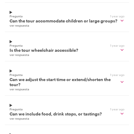
Pregunta
1 year ago
Can the tour accommodate children or large groups?
ver respuesta
Pregunta
1 year ago
Is the tour wheelchair accessible?
ver respuesta
Pregunta
1 year ago
Can we adjust the start time or extend/shorten the
tour?
ver respuesta
Pregunta
1 year ago
Can we include food, drink stops, or tastings?
ver respuesta