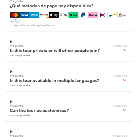
Pregunta
¿Qué métodos de pago hay disponibles?
Mastercard, Visa, Amex, Discover, Apple Pay, Google Pay
La disponibilidad varía según el destino
Pregunta
1 year ago
Is this tour private or will other people join?
ver respuesta
Pregunta
1 year ago
Is this tour available in multiple languages?
ver respuesta
Pregunta
1 year ago
Can the tour be customized?
ver respuesta
Pregunta
1 year ago