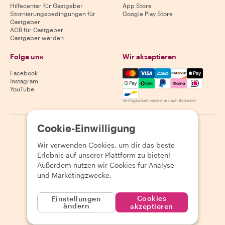
Hilfecenter für Gastgeber
App Store
Stornierungsbedingungen für
Google Play Store
Gastgeber
AGB für Gastgeber
Gastgeber werden
Folge uns
Wir akzeptieren
Mastercard, Visa, Amex, Di
Facebook
Instagram
YouTube
Verfügbarkeit variiert je nach Reiseziel
Cookie-Einwilligung
©
2026
Withlocals.com
|
Datenschutzerklärung
|
Cookies
|
Seitenübersicht
Wir verwenden Cookies, um dir das beste
Erlebnis auf unserer Plattform zu bieten!
Außerdem nutzen wir Cookies für Analyse-
und Marketingzwecke.
Cookies
Einstellungen
ändern
akzeptieren