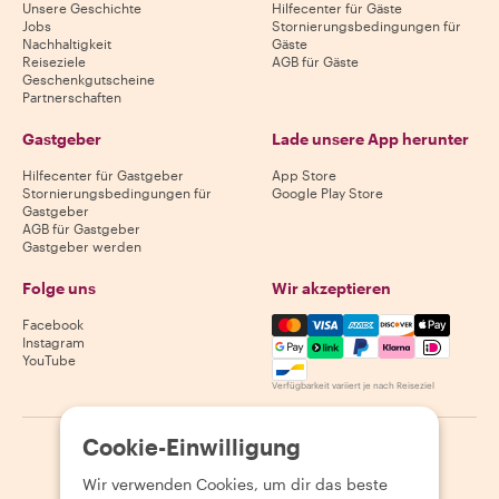
Unsere Geschichte
Hilfecenter für Gäste
Jobs
Stornierungsbedingungen für
Nachhaltigkeit
Gäste
Reiseziele
AGB für Gäste
Geschenkgutscheine
Partnerschaften
Gastgeber
Lade unsere App herunter
Hilfecenter für Gastgeber
App Store
Stornierungsbedingungen für
Google Play Store
Gastgeber
AGB für Gastgeber
Gastgeber werden
Folge uns
Wir akzeptieren
Mastercard, Visa, Amex, Di
Facebook
Instagram
YouTube
Verfügbarkeit variiert je nach Reiseziel
Cookie-Einwilligung
©
2026
Withlocals.com
|
Datenschutzerklärung
|
Cookies
|
Seitenübersicht
Wir verwenden Cookies, um dir das beste