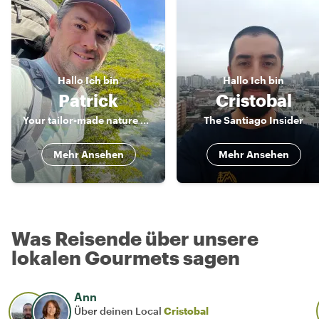
Hallo
Ich bin
Hallo
Ich bin
Patrick
Cristobal
Your tailor-made nature guide
The Santiago Insider
Mehr Ansehen
Mehr Ansehen
Was Reisende über unsere
lokalen Gourmets sagen
Ann
Über deinen Local
Cristobal