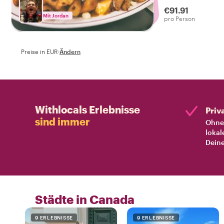
das echte Toronto 
€91.91
Heißhunger auf lo
Mit Jordan
pro Person
Stadthighlights.
Preise in EUR
·
Ändern
Withlocals Erlebnisse
Priv
sind immer
Ohne 
lokal
Deine
Städte in Canada
9 ERLEBNISSE
9 ERLEBNISSE