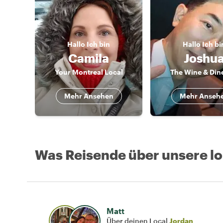
Hallo
Ich bin
Hallo
Ich bi
Camila
Joshu
Your Montreal Local
The Wine & Din
Mehr Ansehen
Mehr Anseh
Was Reisende über unsere l
Matt
Über deinen Local
Jordan