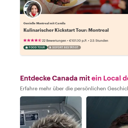
Genieße Montreal mit Camila
Kulinarischer Kickstart Tour: Montreal
•
•
22 Bewertungen
€101.10
p.P.
2.5 Stunden
FOOD TOUR
SOFORT BESTÄTIGT
Entdecke Canada mit
ein Local d
Erfahre mehr über die persönlichen Geschi