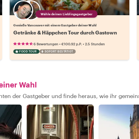
Wähle deinen Lieblingsgastgeber
Genieße Vancouver mit einem Gastgeber deiner Wahl
Getränke & Häppchen Tour durch Gastown
•
•
6 Bewertungen
€100.92
p.P.
2.5 Stunden
FOOD TOUR
SOFORT BESTÄTIGT
einer Wahl
chten der Gastgeber und finde heraus, wie ihr geme