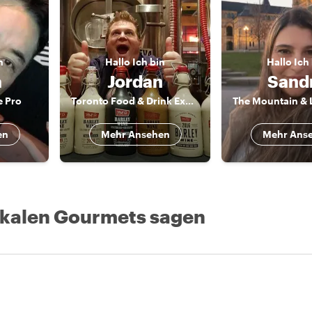
n
Hallo
Ich bin
Hallo
Ich
a
Jordan
Sand
e Pro
Toronto Food & Drink Expert
en
Mehr Ansehen
Mehr Ans
okalen Gourmets sagen