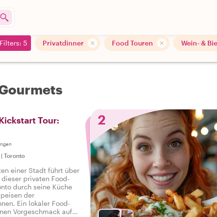
Filters: 5
Privatdinner
Food Touren
Wein- & Bi
r Gourmets
2
Kickstart Tour:
ungen
|
Toronto
n einer Stadt führt über
 dieser privaten Food-
ronto durch seine Küche
speisen der
nen. Ein lokaler Food-
einen Vorgeschmack auf