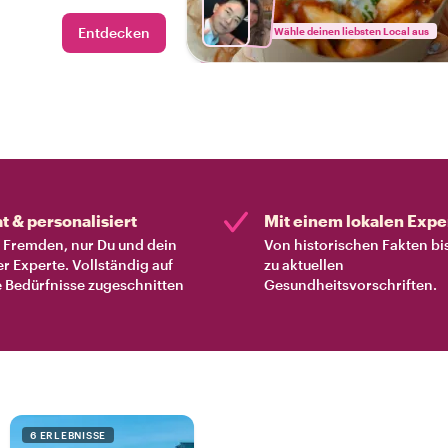
und stillt deinen
kales Essen und
Entdecken
Wähle deinen liebsten Local aus
at & personalisiert
Mit einem lokalen Expe
Fremden, nur Du und dein
Von historischen Fakten bi
er Experte. Vollständig auf
zu aktuellen
 Bedürfnisse zugeschnitten
Gesundheitsvorschriften.
6 ERLEBNISSE