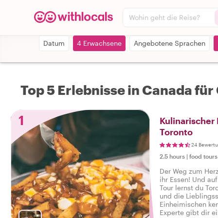
Wohin geht die Reise?
Datum
4 Erwachsene
Angebotene Sprachen
Top 5 Erlebnisse in Canada fü
1
Kulinarischer 
Toronto
24 Bewert
2.5 hours
|
food tours
Der Weg zum Herze
ihr Essen! Und auf
Tour lernst du To
und die Lieblings
Einheimischen ken
Experte gibt dir 