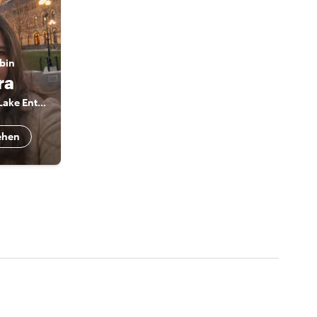
 bin
ra
The Mountain & Lake Enthusiast
ehen