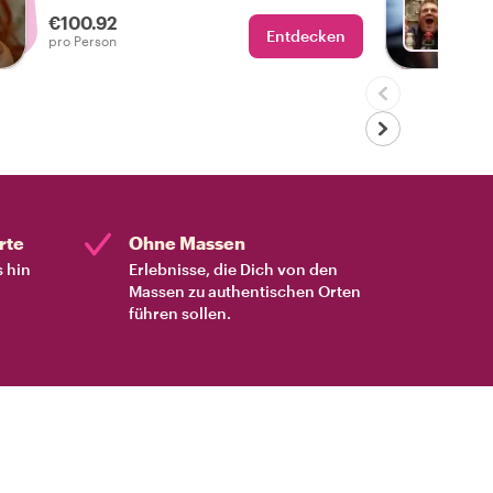
lustigen Abend? Schließe dich einem
€100.92
lokalen Nachtleben-Experten an und
Entdecken
Mit Jo
pro Person
entdecke, wie die Einheimischen in
Vancouver entspannen.
rte
Ohne Massen
s hin
Erlebnisse, die Dich von den
Massen zu authentischen Orten
führen sollen.