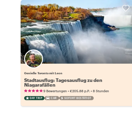
Genieße Toronto mit Leon
Stadtausflug: Tagesausflug zu den
Niagarafällen
•
•
9 Bewertungen
€205.88
p.P.
8 Stunden
DAY TRIP
CAR
SOFORT BESTÄTIGT