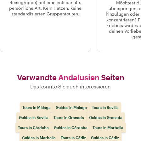
Reisegruppe) auf eine entspannte,
Möchtest d
persönliche Art. Kein Hetzen, keine
überspringen, 
standardisierten Gruppentouren.
hinzufügen oder 
konzentrieren? F
Erlebnis wird n
deinen Vorlieb
gest
Verwandte
Andalusien
Seiten
Das könnte Sie auch interessieren
Tours in Málaga
Guides in Málaga
Tours in Sevilla
Guides in Sevilla
Tours in Granada
Guides in Granada
Tours in Córdoba
Guides in Córdoba
Tours in Marbella
Guides in Marbella
Tours in Cádiz
Guides in Cádiz