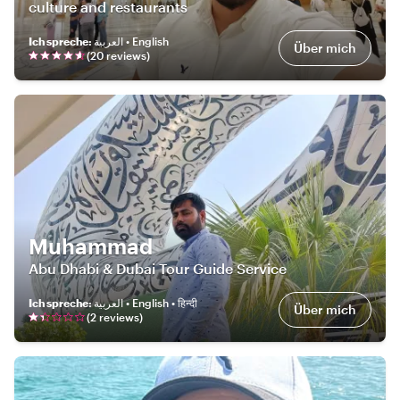
culture and restaurants
Ich spreche
:
العربية • English
Über mich
(
20
review
s
)
Muhammad
Abu Dhabi & Dubai Tour Guide Service
Ich spreche
:
العربية • English • हिन्दी
Über mich
(
2
review
s
)