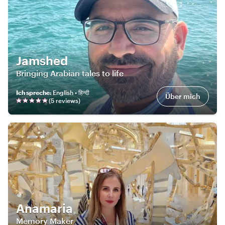
Jamshed
Bringing Arabian tales to life
Ich spreche
:
English • हिन्दी
Über mich
(
5
review
s
)
Anamaria
Memory Maker