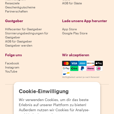
Reiseziele
AGB für Gäste
Geschenkgutscheine
Partnerschaften
Gastgeber
Lade unsere App herunter
Hilfecenter für Gastgeber
App Store
Stornierungsbedingungen für
Google Play Store
Gastgeber
AGB für Gastgeber
Gastgeber werden
Folge uns
Wir akzeptieren
Mastercard, Visa, Amex, Di
Facebook
Instagram
YouTube
Verfügbarkeit variiert je nach Reiseziel
Cookie-Einwilligung
©
2026
Withlocals.com
|
Datenschutzerklärung
|
Cookies
|
Seitenübersicht
Wir verwenden Cookies, um dir das beste
Erlebnis auf unserer Plattform zu bieten!
Außerdem nutzen wir Cookies für Analyse-