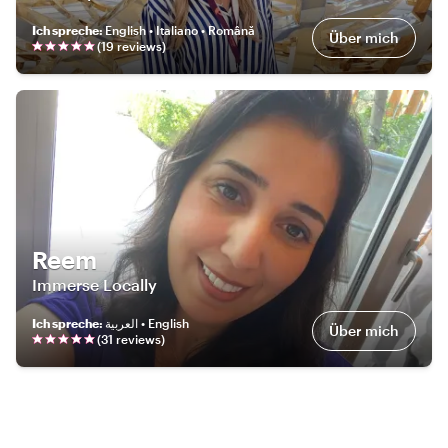
Ich spreche
:
English • Italiano • Română
Über mich
(
19
review
s
)
Reem
Immerse Locally
Ich spreche
:
العربية • English
Über mich
(
31
review
s
)