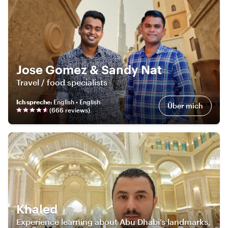
Jose Gomez & Sandy Nat
Travel / food specialists
Ich spreche
:
English • English
Über mich
(
666
review
s
)
Khaled
Experience learning about Abu Dhabi’s landmarks,