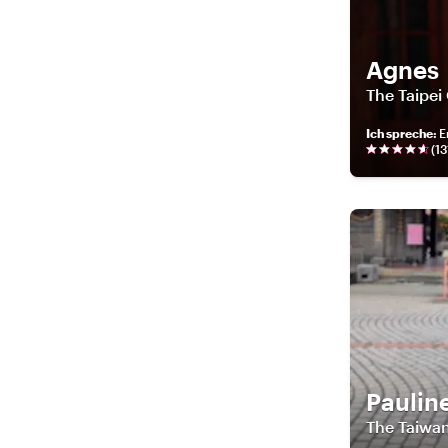
Agnes
The Taipei
Ich spreche
:
E
(
13
Paulin
The Taiwa