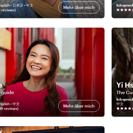
nglish • 日本語 • 中文
Ich sprec
Mehr über mich
3
review
s
)
e
Yi H
 guide
The Cur
Ich sprec
nglish • 中文
中文
Mehr über mich
09
review
s
)