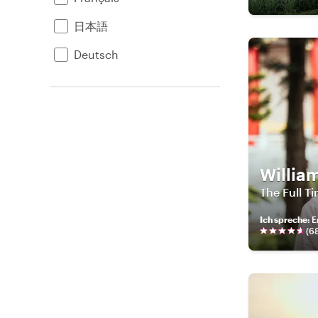
日本語
Deutsch
Willia
The Full T
Ich spreche
:
E
(
6