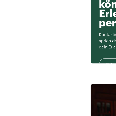
kön
Erl
per
Kontakti
sprich d
dein Erle
Mehr 