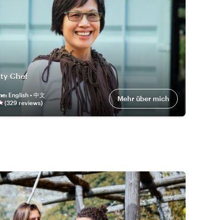
tty Chef
he
:
English • 中文
Mehr über mich
(
329
review
s
)