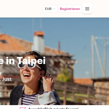
EUR
Registrieren
 in Taipei
r
 Just
Ausschließlich private Touren!