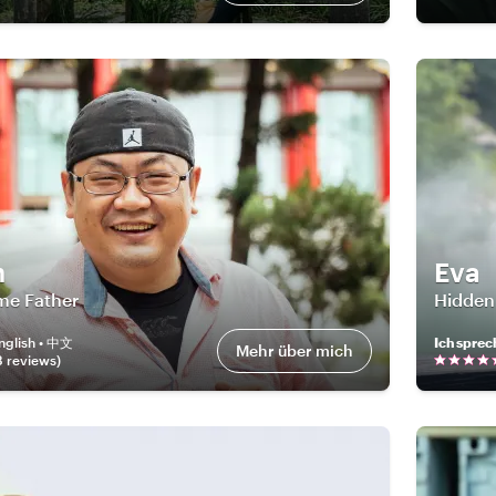
m
Eva
ime Father
Hidden
nglish • 中文
Ich sprec
Mehr über mich
8
review
s
)