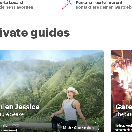
ierte Locals!
Personalisierte Touren!
deinen Favoriten
Kontaktiere deinen Gastgeb
rivate guides
hien Jessica
Gar
ture Seeker
The St
nglish • 中文
Ich sprec
Mehr über mich
5
review
s
)