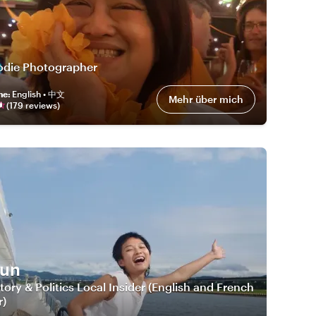
odie Photographer
he
:
English • 中文
Mehr über mich
(
179
review
s
)
Yun
tory & Politics Local Insider (English and French
r)