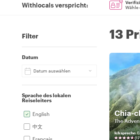
Verifiz
Withlocals verspricht
:
Wähle 
13 P
Filter
Datum
Datum auswählen
Sprache des lokalen
Reiseleiters
Chia-c
English
The Adven
中文
Ich spreche
:
E
(
17
Français