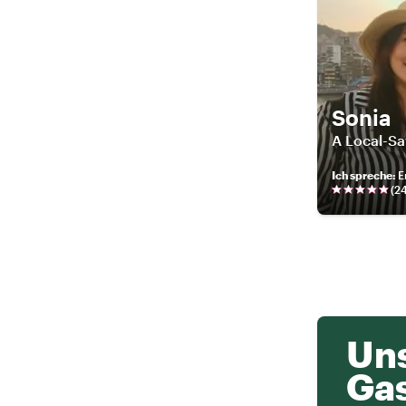
Sonia
A Local-Sa
Ich spreche
:
E
(
2
Uns
Ga