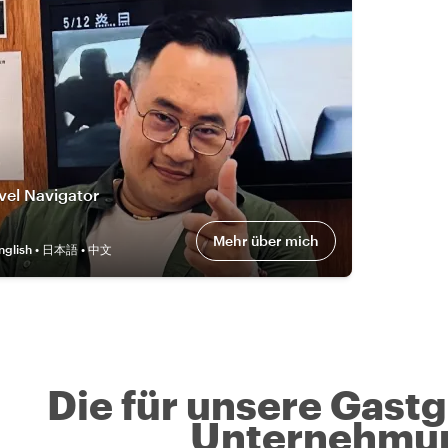
vel Navigator
Mehr über mich
nglish • 日本語 • 中文
Die für unsere Gast
Unternehmu