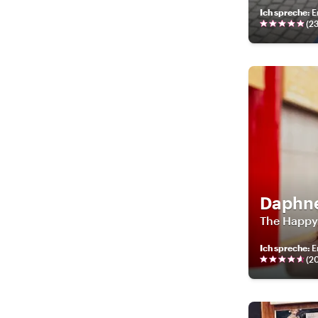
Ich spreche
:
E
(
2
Daphn
The Happy
Ich spreche
:
E
(
2