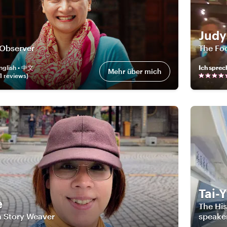
Judy
 Observer
The Fo
nglish • 中文
Ich sprec
Mehr über mich
1
review
s
)
Tai-
e
The His
n Story Weaver
speake