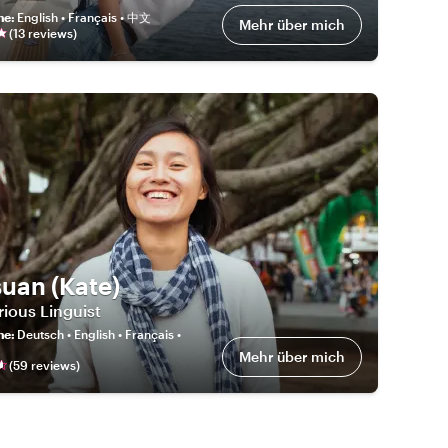
he
:
English • Français • 中文
Mehr über mich
(
13
review
s
)
suan (Kate)
ious Linguist
he
:
Deutsch • English • Français •
Mehr über mich
(
59
review
s
)