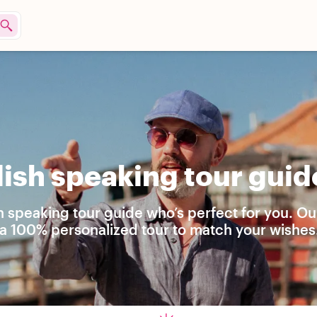
sh speaking tour guide
h speaking tour guide who’s perfect for you. Ou
e a 100% personalized tour to match your wishes.