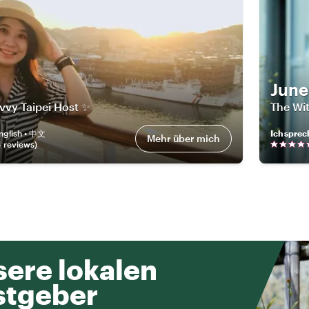
June
vvy Taipei Host ✨
The Wi
nglish • 中文
Ich sprec
Mehr über mich
4
review
s
)
ere lokalen
stgeber