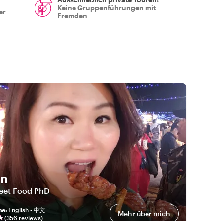
Keine Gruppenführungen mit
er
Fremden
en
reet Food PhD
he
:
English • 中文
Mehr über mich
(
356
review
s
)