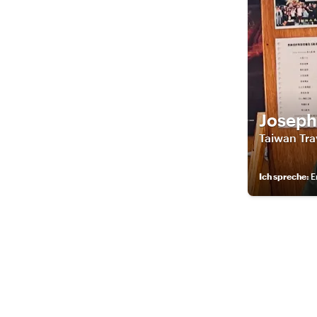
Joseph
Taiwan Tra
Ich spreche
:
E