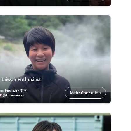
 Taiwan Enthusiast
he
:
English • 中文
Mehr über mich
(
60
review
s
)